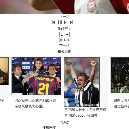
上一组
跳转至：
页
1/10
下一组
相关组图
兰报
巴萨新铁卫正式亮相诺坎普
组图：舍
亲吻队徽表忠心(图)
追忆核弹
意甲20大转会：尤文巴西双
星 国米6800万收四将
用户名