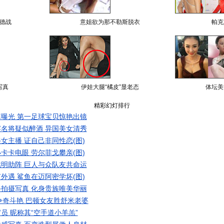
德战
意姐欲为那不勒斯脱衣
帕克
写真
伊娃大腿“橘皮”显老态
体坛美
精彩幻灯排行
曝光 第一足球宝贝惊艳出镜
名将疑似醉酒 异国美女清秀
女主播 证自己非同性恋(图)
卡卡电眼 劳尔菲戈攀亲(图)
明助阵 巨人与众队友共命运
外遇 鲨鱼在迈阿密学坏(图)
拍摄写真 化身贵族唯美华丽
争奇斗艳 巴顿女友胜舒米老婆
员 昵称其“空手道小羊羔”