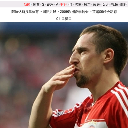
新闻
-
体育
-
S
-
娱乐
-
V
-
财经
-
IT
-
汽车
-
房产
-
家居
-
女人
-
视频
-
邮件
阿迪达斯搜狐体育
>
国际足球
>
2009欧洲夏季转会
>
英超09转会动态
01-里贝里