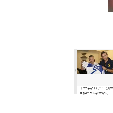
十大转会钉子户：乌克
废核武 皇马荷兰帮众