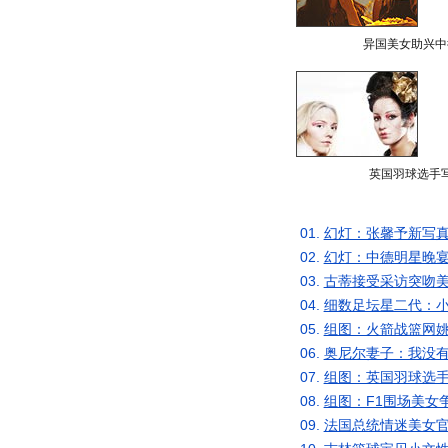
异国美女助兴中
英国羽球选手
01.
幻灯：张馨予新写真
02.
幻灯：中德明星晚宴
03.
古蒂接受采访突吻美
04.
细数足坛星二代：小
05.
组图：火箭战篮网姚
06.
奥尼尔妻子：我没有
07.
组图：英国羽球选手
08.
组图：F1围场美女
09.
法国总统情迷美女官