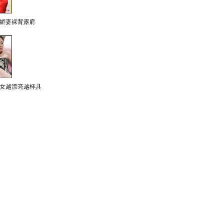
娇妻裸背露肩
女越漂亮越杯具