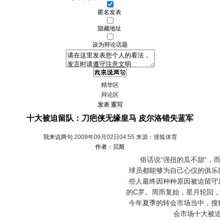
匿名发表
隐藏地址
设为辩论话题
精华区
辩论区
十大被迫留队：刀疤侠无缘皇马 皮尔洛错失蓝军
我来说两句
2009年09月02日04:55 来源：搜狐体育
作者：贝斯
俗话说“强扭的瓜不甜”，而
球员都能够为自己心仪的俱乐
些人最终因种种原因被迫留守
的C罗。周而复始，星月轮回
今年夏季的转会市场当中，搜
会市场十大被