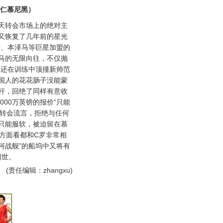
仁慕尼黑）
转会市场上的绝对主
又恢复了几年前的星光
卡、本泽马等巨星加盟的
马的无限向往，不仅抛
且还在训练中顶撞新帅范
国人的花花肠子没能蒙
杆，回绝了同样有意收
000万英镑的报价“只能
切转会流言，拒绝与任何
只能服软，被迫留在慕
方面看都和C罗非常相
河战舰”的船坞中又将有
问世。
(责任编辑：zhangxu)