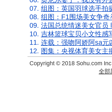
06.
奥尼尔妻子：我没有外遇
07.
组图：英国羽球选手拍
08.
组图：F1围场美女争奇
09.
法国总统情迷美女官员 
10.
吉林篮球宝贝小文性感
11.
连载：强吻阿娇阿sa元
12.
图集：央视体育美女主
Copyright © 2018 Sohu.com In
全部