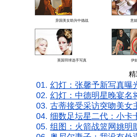
异国美女助兴中德战
意
英国羽球选手写真
伊
精
01.
幻灯：张馨予新写真曝
02.
幻灯：中德明星晚宴名
03.
古蒂接受采访突吻美女主
04.
细数足坛星二代：小卡卡
05.
组图：火箭战篮网姚明