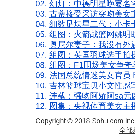
02.
幻灯：中德明星晚宴名
03.
古蒂接受采访突吻美女主
04.
细数足坛星二代：小卡卡
05.
组图：火箭战篮网姚明
06.
奥尼尔妻子：我没有外遇
07.
组图：英国羽球选手拍
08.
组图：F1围场美女争奇
09.
法国总统情迷美女官员 
10.
吉林篮球宝贝小文性感
11.
连载：强吻阿娇阿sa元
12.
图集：央视体育美女主
Copyright © 2018 Sohu.com In
全部