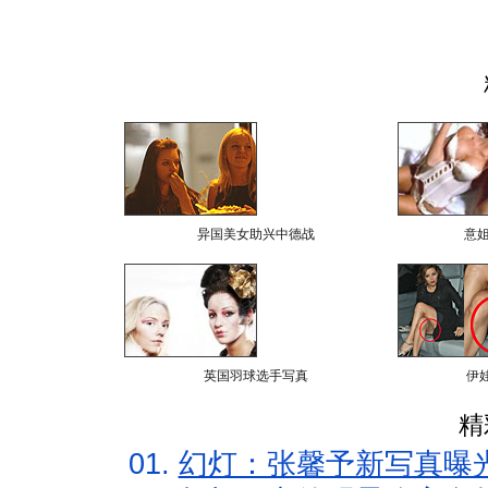
异国美女助兴中德战
意
英国羽球选手写真
伊
精
01.
幻灯：张馨予新写真曝