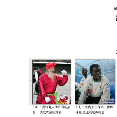
幻灯：矍铄老人助阵国足热
幻灯：塞内加尔踩场口含棒
身 一袭红衣激情舞狮
棒糖 虔诚跪地做祷告