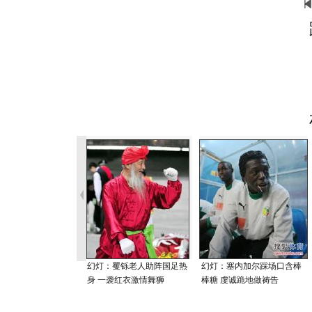
幻灯：矍铄老人助阵国足热
幻灯：塞内加尔踩场口含棒
身 一袭红衣激情舞狮
棒糖 虔诚跪地做祷告