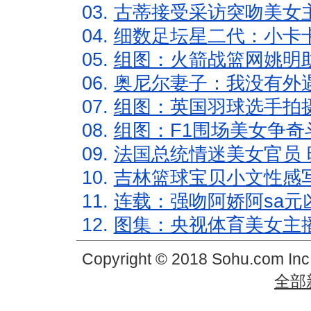
03.
古蒂接受采访突吻美女主
04.
细数足坛星二代：小卡卡
05.
组图：火箭战篮网姚明
06.
奥尼尔妻子：我没有外遇
07.
组图：英国羽球选手拍
08.
组图：F1围场美女争奇
09.
法国总统情迷美女官员 
10.
吉林篮球宝贝小文性感
11.
连载：强吻阿娇阿sa元
12.
图集：央视体育美女主
Copyright © 2018 Sohu.com In
全部