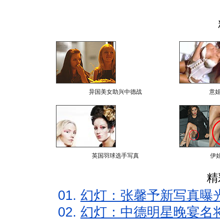
异国美女助兴中德战
意
英国羽球选手写真
伊
精
01.
幻灯：张馨予新写真曝
02.
幻灯：中德明星晚宴名