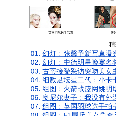
英国羽球选手写真
伊
精
01.
幻灯：张馨予新写真曝
02.
幻灯：中德明星晚宴名
03.
古蒂接受采访突吻美女主
04.
细数足坛星二代：小卡卡
05.
组图：火箭战篮网姚明
06.
奥尼尔妻子：我没有外遇
07.
组图：英国羽球选手拍
08.
组图：F1围场美女争奇