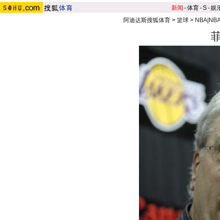
新闻
-
体育
-
S
-
娱
阿迪达斯搜狐体育
>
篮球
>
NBA|N