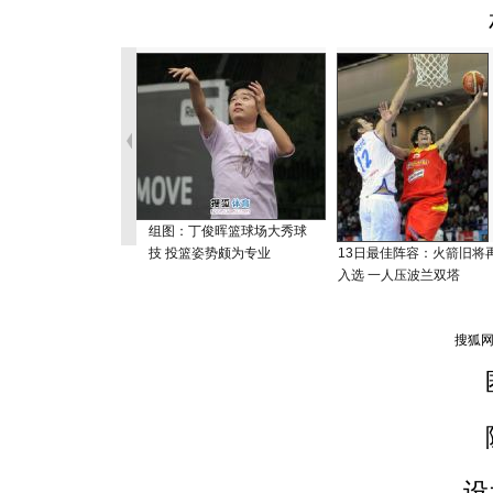
组图：丁俊晖篮球场大秀球
技 投篮姿势颇为专业
13日最佳阵容：火箭旧将
入选 一人压波兰双塔
设