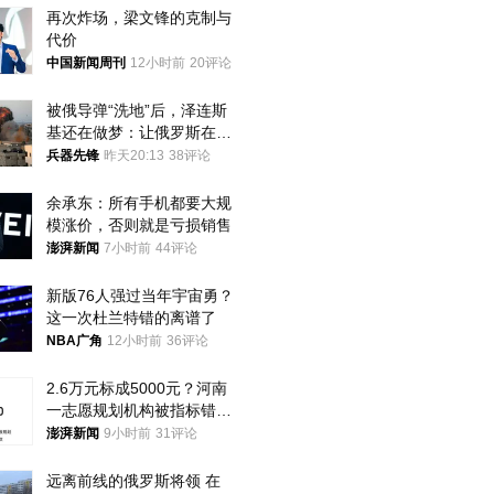
再次炸场，梁文锋的克制与
代价
中国新闻周刊
12小时前
20评论
被俄导弹“洗地”后，泽连斯
基还在做梦：让俄罗斯在冬
季前求和？
兵器先锋
昨天20:13
38评论
余承东：所有手机都要大规
模涨价，否则就是亏损销售
澎湃新闻
7小时前
44评论
新版76人强过当年宇宙勇？
这一次杜兰特错的离谱了
NBA广角
12小时前
36评论
2.6万元标成5000元？河南
一志愿规划机构被指标错学
费致考生复读
澎湃新闻
9小时前
31评论
远离前线的俄罗斯将领 在