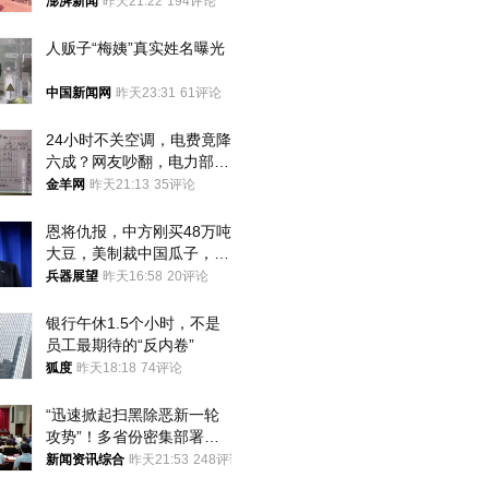
间始终刻意躲避被害人家属
澎湃新闻
昨天21:22
194评论
人贩子“梅姨”真实姓名曝光
中国新闻网
昨天23:31
61评论
24小时不关空调，电费竟降
六成？网友吵翻，电力部门
回应→
金羊网
昨天21:13
35评论
恩将仇报，中方刚买48万吨
大豆，美制裁中国瓜子，布
林肯措辞变了
兵器展望
昨天16:58
20评论
银行午休1.5个小时，不是
员工最期待的“反内卷”
狐度
昨天18:18
74评论
“迅速掀起扫黑除恶新一轮
攻势”！多省份密集部署，
公布举报方式
新闻资讯综合
昨天21:53
248评论