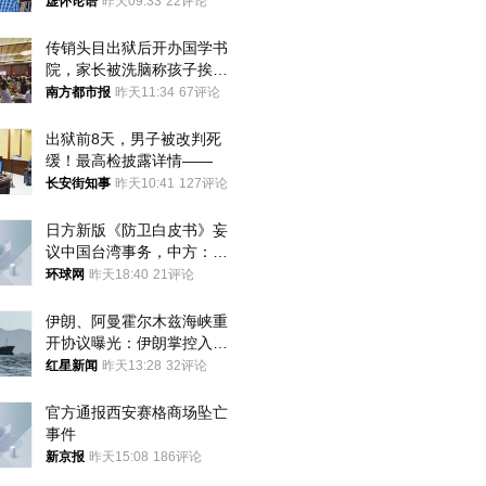
真慌了
虚怀论语
昨天09:33
22评论
传销头目出狱后开办国学书
院，家长被洗脑称孩子挨打
才有效果
南方都市报
昨天11:34
67评论
出狱前8天，男子被改判死
缓！最高检披露详情——
长安街知事
昨天10:41
127评论
日方新版《防卫白皮书》妄
议中国台湾事务，中方：强
烈不满、坚决反对，已向日
环球网
昨天18:40
21评论
方严正交涉
伊朗、阿曼霍尔木兹海峡重
开协议曝光：伊朗掌控入湾
航道，与阿曼平分“服务费”
红星新闻
昨天13:28
32评论
官方通报西安赛格商场坠亡
事件
新京报
昨天15:08
186评论