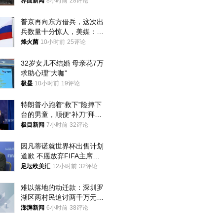
界面新闻
8小时前
28评论
普京再向东方借兵，这次出
兵数量十分惊人，美媒：俄
朝要动真格？
烽火菌
10小时前
25评论
32岁女儿不结婚 母亲花7万
求助心理“大咖”
极昼
10小时前
19评论
特朗普小跑着“救下”险摔下
台的男童，顺便“补刀”拜
登：“我可不想他像拜登一
极目新闻
7小时前
32评论
样摔下来”
因凡蒂诺就世界杯出售计划
道歉 不愿放弃FIFA主席职
位
足坛欧美汇
12小时前
32评论
难以落地的动迁款：深圳罗
湖区两村民追讨两千万元动
迁款八年未果
澎湃新闻
6小时前
38评论