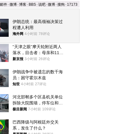
邮件
-
微博
-
博客
-
BBS
-
说吧
-
微博
-
搜狗
-
17173
伊朗总统：最高领袖决策过
程遭人利用
海外网
4小时前
78评论
“天津之眼”摩天轮附近两人
落水，目击者：母亲和11岁
儿子先后被打捞上岸
新京报
3小时前
26评论
伊朗战争中被遗忘的数千海
员：困守霍尔木兹
知世
4小时前
27评论
河北邯郸多个区县机关单位
拆除大院围墙，停车位和厕
所免费开放，当地多部门回
极目新闻
7小时前
109评论
应
巴西降级与阿根廷外交关
系，发生了什么？