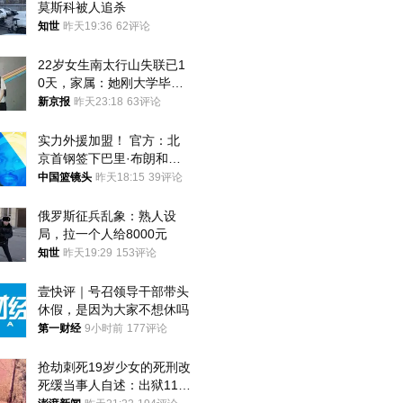
莫斯科被人追杀
知世
昨天19:36
62评论
22岁女生南太行山失联已1
0天，家属：她刚大学毕业
想到山里旅行
新京报
昨天23:18
63评论
实力外援加盟！ 官方：北
京首钢签下巴里·布朗和桑
普森
中国篮镜头
昨天18:15
39评论
俄罗斯征兵乱象：熟人设
局，拉一个人给8000元
知世
昨天19:29
153评论
壹快评｜号召领导干部带头
休假，是因为大家不想休吗
第一财经
9小时前
177评论
抢劫刺死19岁少女的死刑改
死缓当事人自述：出狱11年