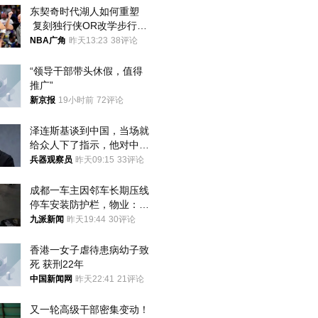
东契奇时代湖人如何重塑
 复刻独行侠OR改学步行
者？
NBA广角
昨天13:23
38评论
“领导干部带头休假，值得
推广”
新京报
19小时前
72评论
泽连斯基谈到中国，当场就
给众人下了指示，他对中国
和中乌关系，显然又有了新
兵器观察员
昨天09:15
33评论
的想法
成都一车主因邻车长期压线
停车安装防护栏，物业：不
建议装护栏，也会影响自身
九派新闻
昨天19:44
30评论
停车
香港一女子虐待患病幼子致
死 获刑22年
中国新闻网
昨天22:41
21评论
又一轮高级干部密集变动！