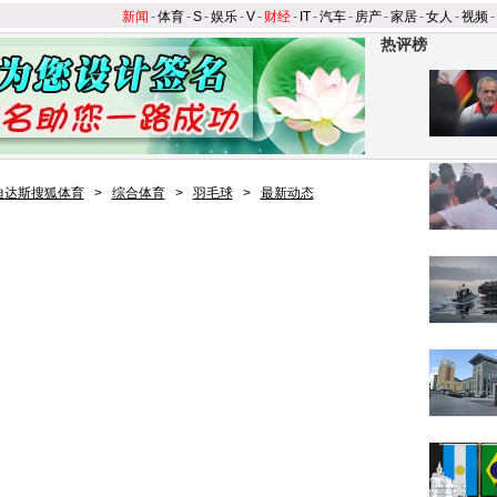
新闻
-
体育
-
S
-
娱乐
-
V
-
财经
-
IT
-
汽车
-
房产
-
家居
-
女人
-
视频
-
热评榜
迪达斯搜狐体育
>
综合体育
>
羽毛球
>
最新动态