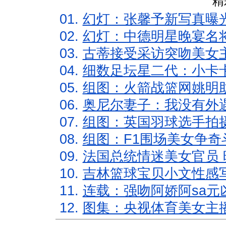
精
01.
幻灯：张馨予新写真曝
02.
幻灯：中德明星晚宴名
03.
古蒂接受采访突吻美女主
04.
细数足坛星二代：小卡卡
05.
组图：火箭战篮网姚明
06.
奥尼尔妻子：我没有外遇
07.
组图：英国羽球选手拍
08.
组图：F1围场美女争奇
09.
法国总统情迷美女官员 
10.
吉林篮球宝贝小文性感
11.
连载：强吻阿娇阿sa元
12.
图集：央视体育美女主