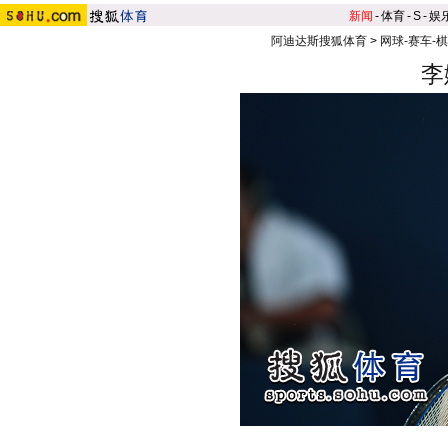
新闻
-
体育
-
S
-
娱
阿迪达斯搜狐体育
>
网球-赛车-
李