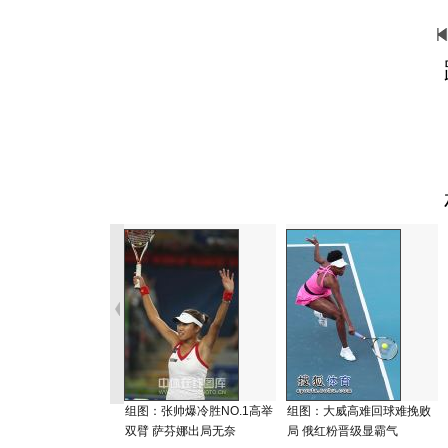
组图：张帅爆冷胜NO.1高举
组图：大威高难回球难挽败
双臂 萨芬娜出局无奈
局 俄红粉晋级显霸气