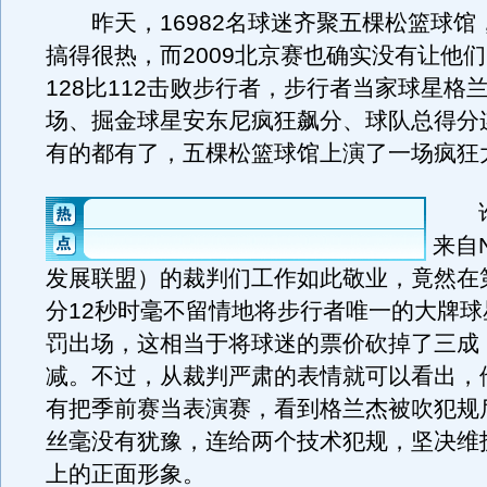
昨天，16982名球迷齐聚五棵松篮球馆
搞得很热，而2009北京赛也确实没有让他
128比112击败步行者，步行者当家球星格
场、掘金球星安东尼疯狂飙分、球队总得分
有的都有了，五棵松篮球馆上演了一场疯狂
谁
来自N
发展联盟）的裁判们工作如此敬业，竟然在
分12秒时毫不留情地将步行者唯一的大牌球
罚出场，这相当于将球迷的票价砍掉了三成
减。不过，从裁判严肃的表情就可以看出，
有把季前赛当表演赛，看到格兰杰被吹犯规
丝毫没有犹豫，连给两个技术犯规，坚决维护
上的正面形象。