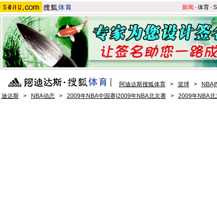
新闻
-
体育
-
S
阿迪达斯搜狐体育
>
篮球
>
NBA
迪达斯
>
NBA动态
>
2009年NBA中国赛|2009年NBA北京赛
>
2009年NBA