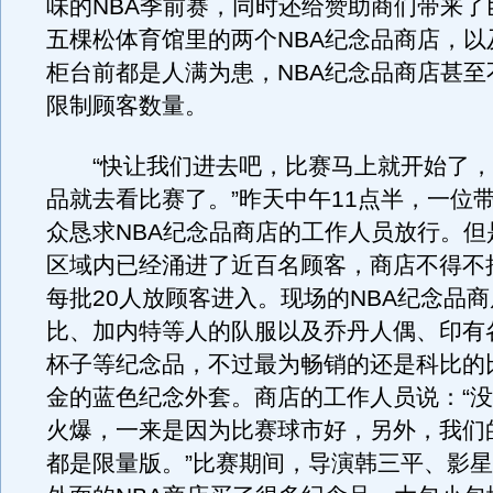
味的NBA季前赛，同时还给赞助商们带来了
五棵松体育馆里的两个NBA纪念品商店，以
柜台前都是人满为患，NBA纪念品商店甚至
限制顾客数量。
“快让我们进去吧，比赛马上就开始了，
品就去看比赛了。”昨天中午11点半，一位
众恳求NBA纪念品商店的工作人员放行。但
区域内已经涌进了近百名顾客，商店不得不
每批20人放顾客进入。现场的NBA纪念品
比、加内特等人的队服以及乔丹人偶、印有
杯子等纪念品，不过最为畅销的还是科比的
金的蓝色纪念外套。商店的工作人员说：“
火爆，一来是因为比赛球市好，另外，我们
都是限量版。”比赛期间，导演韩三平、影