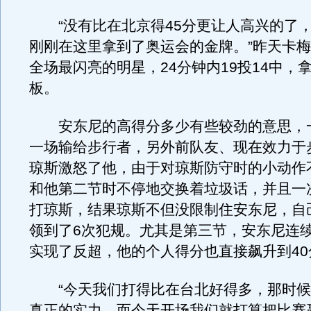
“没有比在北京得45分更让人高兴的了
刚刚在这里拿到了奥运会的金牌。”昨天卡梅
全场最闪亮的明星，24分钟内19投14中，拿
板。
安东尼的高得分多少有些较劲的意思，
一场输给步行者，另外前队友、现在效力于
琼斯激怒了他，由于对琼斯防守时的小动作
和他第二节时不停地交换着垃圾话，并且一
打琼斯，结果琼斯不但没限制住安东尼，自
领到了6次犯规。尤其是第三节，安东尼连
实现了反超，他的个人得分也直接飙升到40
“今天我们打得比在台北好得多，那时候
真正的实力，而今天开场我们就打算把比赛