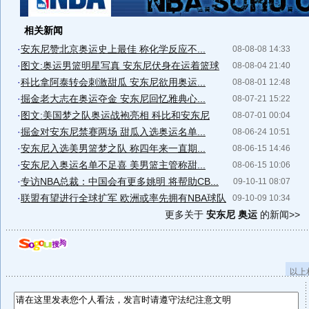
相关新闻
·
安东尼赞北京奥运史上最佳 称化学反应不...
08-08-08 14:33
·
图文:奥运男篮明星写真 安东尼伏身在运着篮球
08-08-04 21:40
·
科比拿阿泰转会刺激甜瓜 安东尼欲用奥运...
08-08-01 12:48
·
掘金老大志在奥运夺金 安东尼回忆雅典心...
08-07-21 15:22
·
图文:美国梦之队奥运战袍亮相 科比和安东尼
08-07-01 00:04
·
掘金对安东尼禁赛两场 甜瓜入选奥运名单...
08-06-24 10:51
·
安东尼入选美男篮梦之队 称四年来一直期...
08-06-15 14:46
·
安东尼入奥运名单不足喜 美男篮主管称甜...
08-06-15 10:06
·
专访NBA总裁：中国会有更多姚明 将帮助CB...
09-10-11 08:07
·
联盟有望进行全球扩军 欧洲或率先拥有NBA球队
09-10-09 10:34
更多关于
安东尼 奥运
的新闻>>
以上