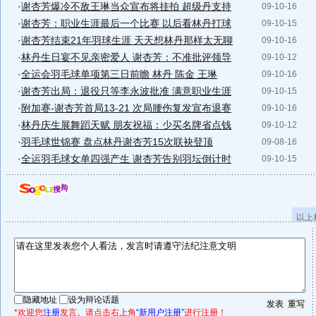
·
谢杏芳爆冷不敌王琳当众宣布将挂拍 超级丹支持
09-10-16
·
谢杏芳：职业生涯最后一个比赛 以后看林丹打球
09-10-15
·
谢杏芳结束21年羽球生涯 天天想林丹那样太无聊
09-10-16
·
林丹生日宴不见亲密爱人 谢杏芳：不准批评领导
09-10-12
·
全运会羽毛球单项第三日前瞻 林丹 陈金 王琳
09-10-16
·
谢杏芳出局：退役只等李永波批准 满意职业生涯
09-10-15
·
附加赛-谢杏芳首局13-21 次局腰伤复发宣布退赛
09-10-16
·
林丹庆生展舞蹈天赋 朋友祝福：少买名牌省点钱
09-10-12
·
羽毛球世锦赛 盘点林丹谢杏芳15次联袂登顶
09-08-16
·
全运羽毛球女单四强产生 谢杏芳告别羽坛倒计时
09-10-15
以上
隐藏地址
设为辩论话题
*欢迎您
注册
发言。请点击右上角
“新用户注册”
进行注册！