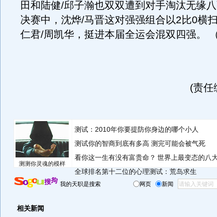
田和陆健/邱子瀚也双双遭到对手淘汰无缘八强
决赛中，沈烨/马晋这对强强组合以2比0横
仁君/周凯华，挺进本届全运会混双四强。 
(责任
测试：2010年你要提防你身边的哪个小人
测试你的智商到底有多高 测完可能会被气死
看你这一生有没有富贵命？
世界上最变态的八
测测你灵魂的模样
全球排名第十二位的心理测试：荒岛求生
我的天职是搜索
网页
新闻
相关新闻