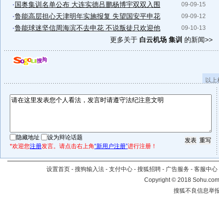
·
国奥集训名单公布 大连实德吕鹏杨博宇双双入围
09-09-15
·
鲁能高层担心天津明年实施报复 失望国安平申花
09-09-12
·
鲁能球迷坚信周海滨不去申花 不说叛徒只欢迎他
09-10-13
更多关于
白云机场 集训
的新闻>>
以上
隐藏地址
设为辩论话题
*欢迎您
注册
发言。请点击右上角
“新用户注册”
进行注册！
设置首页
-
搜狗输入法
-
支付中心
-
搜狐招聘
-
广告服务
-
客服中心
Copyright
©
2018 Sohu.com 
搜狐不良信息举