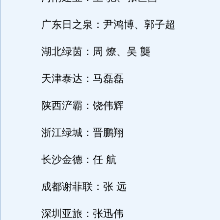
广东日之泉：尹鸿博、郭子超
湖北绿茵：周 燎、吴 龑
天津泰达：马磊磊
陕西浐霸：饶伟辉
浙江绿城：晋鹏翔
长沙金德：任 航
成都谢菲联：张 远
深圳亚旅：张迅伟