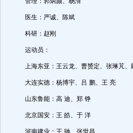
管理：郭炳颜、杨湑
医生：严诚、陈斌
科研：赵刚
运动员：
上海东亚：王云龙、曹赟定、张琳芃、
大连实德：杨博宇、吕 鹏、王 亮
山东鲁能：高 迪、郑 铮
北京国安：王 皓、于 洋
河南建业：王 驰、张世昌