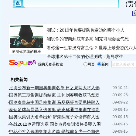
(
[
测试：2010年你要提防你身边的哪个小人
测试你的智商到底有多高 测完可能会被气死
看你这一生有没有富贵命？
世界上最变态的八
测测你灵魂的模样
全球排名第十二位的心理测试：荒岛求生
我的天职是搜索
网页
新闻
相关新闻
·
足协公布新一期国奥集训名单 日之泉两大将入选
09-10-21
·
国奥第三期集训提前结束 主帅刘春明收获马磊磊
09-09-26
·
国奥秦皇岛中国足校集训 马磊磊誓言要尽快融入
09-09-22
·
泰达足球马磊磊入选国奥 表态称通过集训在提高
09-09-15
·
国奥队集训大名单出炉 浐灞队陈子介饶伟辉入围
09-09-15
·
备战2012奥运预选赛 国奥点兵集训汉将吴龑入围
09-09-15
·
申花小将入选国奥集训名单 恶战前又少一个前锋
09-09-15