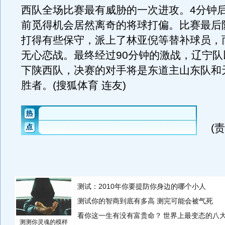
西队全场比赛最有威胁的一次进攻。4分钟
前觅得机会居然离奇的将球打偏。比赛最后
打得有些保守，派上了林亚倪等替补球员，
无心恋战。最终经过90分钟的激战，辽宁队以
下陕西队，决赛的对手将是东道主山东队和
胜者。(搜狐体育 连友)
(
测试：2010年你要提防你身边的哪个小人
测试你的智商到底有多高 测完可能会被气死
看你这一生有没有富贵命？
世界上最变态的八
测测你灵魂的模样