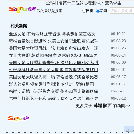
全球排名第十二位的心理测试：荒岛求生
我的天职是搜索
网页
新闻
相关新闻
·
全运女足-韩端两球辽宁晋级 粤冀豫抽签定名次
09-10-21
·
韩端首发没贡献进球 失美国女足职业联赛总冠军
09-08-23
·
美国女足大联盟再战一轮 韩端伤愈复出攻入一球
09-06-26
·
女足大联盟-韩端因伤缺席 洛杉矶客场0-0新泽西
09-06-14
·
美国女足大联盟韩端未出场 洛杉矶太阳3比1获胜
09-06-09
·
韩端继续征战美国女足大联盟 首发助攻队友破门
09-06-01
·
美国女足大联盟先赛一场 韩端首发打满全场比赛
09-05-17
·
潮人韩端引领女足时尚潮流 梦想走T型台(组图)
09-01-17
·
韩端：遗憾与进球失之交臂 伤势加重走路都疼痛
09-05-11
·
击中门柱迟迟不开和 韩端：这么大个球门都不进
09-05-12
更多关于
韩端 陕西
的新闻>>
以上