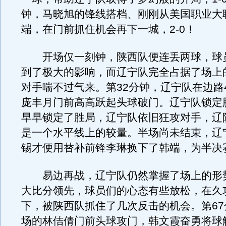
钟，马晓旭的锋线搭档、刚刚从美国职业大
端，在门前抓住机会再下一城，2-0！
开场仅一刻钟，陕西队便连丢两球，球
到了极大的影响，而辽宁队完全占据了场上
对手喘不过气来。第32分钟，辽宁队在边路
庞丰月门前高高跃起头球破门。辽宁队锁定胜
早早锁定了胜局，辽宁队依旧狂攻对手，辽
是一个水平线上的较量。半场尚未结束，辽
锡才便用替补前锋李琳换下了韩端，为半决
易边再战，辽宁队仍然掌握了场上的形
大比分领先，球员们的心态有些放松，在久
下，被陕西队抓住了几次反击的机会。第67
场的林佶倩门前头球攻门，韩文霞奋勇将球