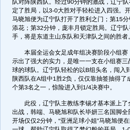
队对阵陕西队。经过90分钟的激战，辽宁队
定了胜局，以3-0大胜对手轻松进入四强。
马晓旭便为辽宁队打开了胜利之门；第15分
添花；第32分钟，庞丰月锁定胜局。辽宁队
手，将是东道主山东队和天津队之间的胜者
本届全运会女足成年组决赛阶段小组赛
示出了强大的实力，是唯一一支在小组赛三
球的球队。辽宁队轻松的以B组头名，闯入
陕西队在A组中1胜2负，仅仅靠抽签抽得了
个第3名之一，惊险进入到1/4决赛中。
此役，辽宁队主教练李锡才基本派上了
出战，韩端、马晓旭和队长毕妍三名国脚全
开场仅仅2分钟，“亚洲足球小姐”马晓旭便
一球，帮助辽宁队取得了梦幻般的开局，1-0