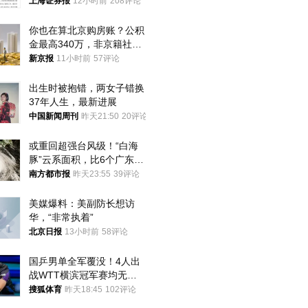
上海证券报
12小时前
208评论
你也在算北京购房账？公积
金最高340万，非京籍社保
1年
新京报
11小时前
57评论
出生时被抱错，两女子错换
37年人生，最新进展
中国新闻周刊
昨天21:50
20评论
或重回超强台风级！“白海
豚”云系面积，比6个广东还
大！深圳官方：注意这件事
南方都市报
昨天23:55
39评论
美媒爆料：美副防长想访
华，“非常执着”
北京日报
13小时前
58评论
国乒男单全军覆没！4人出
战WTT横滨冠军赛均无缘
八强
搜狐体育
昨天18:45
102评论