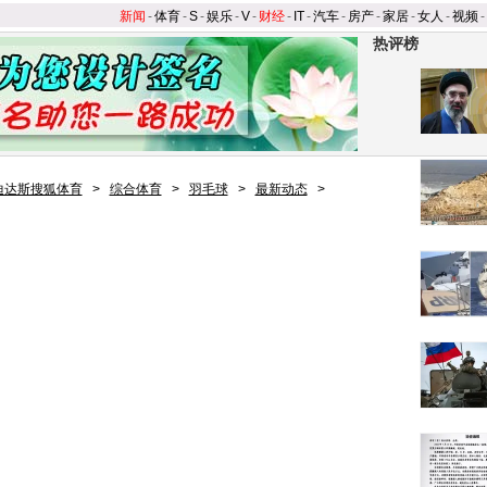
新闻
-
体育
-
S
-
娱乐
-
V
-
财经
-
IT
-
汽车
-
房产
-
家居
-
女人
-
视频
-
热评榜
迪达斯搜狐体育
>
综合体育
>
羽毛球
>
最新动态
>