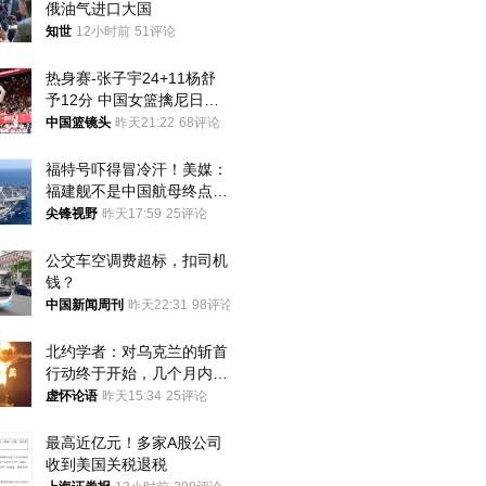
俄油气进口大国
知世
12小时前
51评论
热身赛-张子宇24+11杨舒
予12分 中国女篮擒尼日利
亚
中国篮镜头
昨天21:22
68评论
福特号吓得冒冷汗！美媒：
福建舰不是中国航母终点，
而是新起点！
尖锋视野
昨天17:59
25评论
公交车空调费超标，扣司机
钱？
中国新闻周刊
昨天22:31
98评论
北约学者：对乌克兰的斩首
行动终于开始，几个月内乌
将投降
虚怀论语
昨天15:34
25评论
最高近亿元！多家A股公司
收到美国关税退税