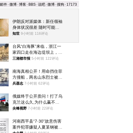
邮件
-
微博
-
博客
-
BBS
-
说吧
-
微博
-
搜狗
-
17173
伊朗反对派媒体：新任领袖
身体状况很差 随时可能离
世
知世
9小时前
116评论
台风“白海豚”来临，浙江一
家四口走在海边堤坝上，其
中9岁男孩被巨浪卷入海
三湘都市报
5小时前
122评论
中，搜救仍在进行
南海真相公开！用命挡住菲
方撞船，两名山东烈士被授
武警最高荣誉
兵器志
7小时前
62评论
俄媒终于公开质问！打了乌
克兰这么久,为什么赢不了?
答案令人沉默
尖锋视野
7小时前
22评论
河南西平县“7·30”故意伤害
案件犯罪嫌疑人夏某钢被抓