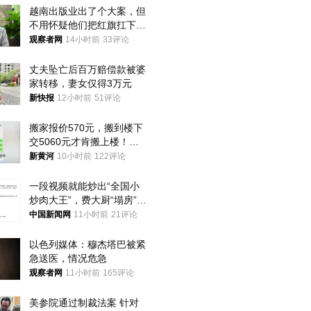
越南出版业出了个大案，但
不用怀疑他们把红旗扛下去
的决心
观察者网
14小时前
33评论
丈夫坠亡后百万赔偿款被婆
家转移，妻女仅得3万元
新快报
12小时前
51评论
搬家报价570元，搬到楼下
交5060元才肯搬上楼！女
子傻眼了……
新黄河
10小时前
122评论
一段视频就能炒出“全国小
炒肉大王”，费大厨“塌房”了
吗？
中国新闻网
11小时前
21评论
以色列媒体：穆杰塔巴被紧
急送医，情况危急
观察者网
11小时前
165评论
美参院通过制裁法案 针对