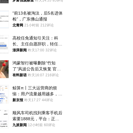
中
罗富强观察室
昨天14:55
85评论
“前13名被淘汰，后5名进体
检”，广东佛山通报
北青网
21小时前
212评论
高校任免通知引关注：科
长、主任自愿辞职，转任思
政辅导员
澎湃新闻
昨天17:00
32评论
鸿蒙智行被曝删除“竹知
了”风波公告后又恢复 官媒
曾力挺：劝华为要大度的，
有料新语
昨天16:07
216评论
你们适不适合？
鲸算π丨三大运营商的烦
恼：用户流量越用越多，收
入却越来越少
新京报
昨天17:27
44评论
顺风车司机找到乘客手机后
索要1888元，平台：正和
司机沟通协商
九派新闻
12小时前
60评论