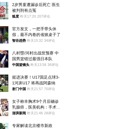
2岁男童遭漏诊后死亡 医生
被判刑有点冤
狐度
昨天17:20
207评论
官方发文，一把手带头休
假，最不内卷的省掀桌子了
智谷趋势
昨天15:32
34评论
八村塁/河村出战世预赛 中
国男篮错过最强日本队
中国篮镜头
昨天13:58
36评论
挺进决赛！U17国足点球3-
1河床U17 将再战阿森纳
射门中国
昨天21:57
70评论
女子称丰胸术9个月后确诊
乳腺癌，医美机构：手术不
可能引发癌症，建议走司法
澎湃新闻
昨天21:46
28评论
途径
专家解读北京楼市新政