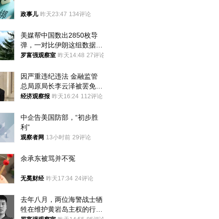
政事儿
昨天23:47
134评论
美媒帮中国数出2850枚导
弹，一对比伊朗这组数据，
发现出大事了
罗富强观察室
昨天14:48
27评论
因严重违纪违法 金融监管
总局原局长李云泽被罢免全
国人大代表
经济观察报
昨天16:24
112评论
中企告美国防部，“初步胜
利”
观察者网
13小时前
29评论
余承东被骂并不冤
无冕财经
昨天17:34
24评论
去年八月，两位海警战士牺
牲在维护黄岩岛主权的行动