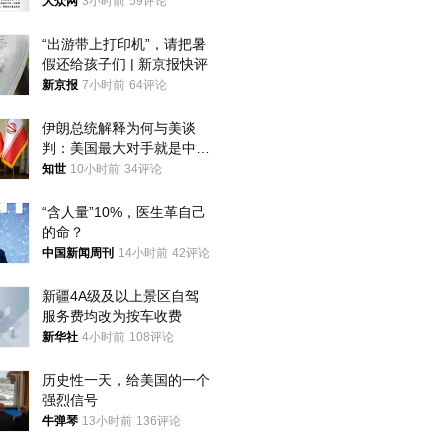
获
大众网
3小时前
59评论
“出游带上打印机”，请把暑
假还给孩子们 | 新京报快评
新京报
7小时前
64评论
伊朗总统解释为何与美谈
判：美国最大对手就是中
国，但他们也在对话
知世
10小时前
34评论
“含人量”10%，医生革自己
的命？
中国新闻周刊
14小时前
42评论
新疆4A级及以上景区自驾
服务费均改为按车收费
新华社
4小时前
108评论
历史性一天，给美国的一个
强烈信号
牛弹琴
13小时前
136评论