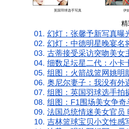
英国羽球选手写真
伊
精
01.
幻灯：张馨予新写真曝
02.
幻灯：中德明星晚宴名
03.
古蒂接受采访突吻美女主
04.
细数足坛星二代：小卡卡
05.
组图：火箭战篮网姚明
06.
奥尼尔妻子：我没有外遇
07.
组图：英国羽球选手拍
08.
组图：F1围场美女争奇
09.
法国总统情迷美女官员 
10.
吉林篮球宝贝小文性感