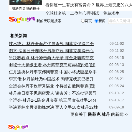
看你这一生有没有富贵命？
世界上最变态的八
测测你灵魂的模样
全球排名第十二位的心理测试：荒岛求生
我的天职是搜索
网页
新闻
相关新闻
·
技术统计:林丹全面占优显杀气 陶菲克仅得21分
09-11-02
·
图文:法国公开赛林丹男单夺冠 陶菲克笑得开心
09-11-02
·
半决赛看点:林丹冲击两大纪录 陈金死磕陶菲克
09-08-15
·
羽坛十大超级王者 林丹陶菲克尚可再续辉煌(图)
09-08-13
·
仨月连挑林丹李宗伟陶菲克 中国小将成巨星杀手
09-06-25
·
李宗伟:林丹输球乃中国战术 陶菲克状态已提升
09-06-21
·
全运会林丹不敌新秀谌龙 小将曾击败陶菲克(图)
09-05-24
·
林丹生日宴不见亲密爱人 谢杏芳：不准批评领导
09-10-12
·
全运会-林丹2-1陈金进决赛 第三局血洗对手14分
09-10-17
·
半决赛林李再演巅峰对决 两人交手18次林丹12胜
09-09-18
更多关于
陶菲克 林丹
的新闻>>