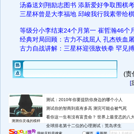
汤淼送刘翔励志图书 添新爱好争取围棋考
三星杯曾是大李福地 邱峻我行我素带给
等级分小李结束24个月第一 崔哲瀚46个
经典对局回顾：古力不战屈人 孔杰铁血屠
古力自战讲解：三星杯迎强敌铁拳 罕见
(
[
测试：2010年你要提防你身边的哪个小人
测试你的智商到底有多高 测完可能会被气死
看你这一生有没有富贵命？
世界上最变态的八
测测你灵魂的模样
全球排名第十二位的心理测试：荒岛求生
我的天职是搜索
网页
新闻