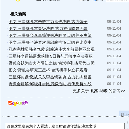
相关新闻
·
图文:三星杯孔杰击败古力挺进决赛 古力落子
09-11-04
·
图文:三星杯孔杰晋级决赛 古力神情略显无奈
09-11-04
·
图文:三星杯负李昌镐迎来决胜局 邱峻并不失望
09-11-04
·
图文:三星杯半决赛次局邱峻告负 邱峻在比赛中
09-11-04
·
孔杰完胜显强者气质 邱峻决斗大李前景并不悲观
09-11-04
·
三星杯李昌镐屠龙获胜 5日将与邱峻争夺决赛权
09-11-04
·
野狐会认为古力有冒进之嫌 俞斌称孔杰形势占优
09-11-04
·
图文:野狐会研究三星杯 台湾棋手林立祥观看
09-11-04
·
三星杯封盘:激战关头李昌镐妥协 古力孔杰相当
09-11-04
·
野狐会讲解:邱峻斗志比肩赵治勋 石佛想持久战
09-11-04
更多关于
孔杰 邱峻
的新闻>>
以上