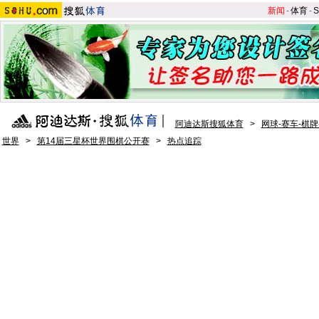
新闻
-
体育
-
S
阿迪达斯搜狐体育
>
网球-赛车-棋牌
世界
>
第14届三星杯世界围棋公开赛
>
热点追踪