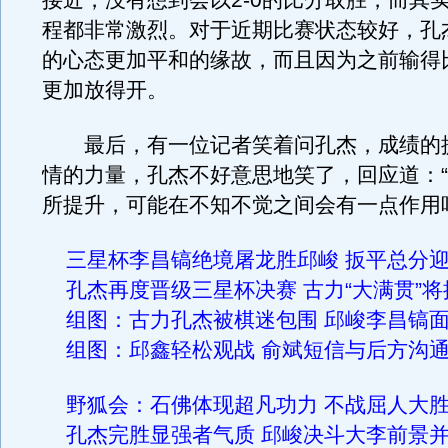
接近，没有想到会以2-0的比分取胜，而其
程都非常激烈。对于近期比赛状态较好，孔
的心态更加平和的缘故，而且因为之前输得
更加放得开。
最后，有一位记者笑着问孔杰，成绩的
情的力量，孔杰不好意思地笑了，回应道：
所提升，可能在不知不觉之间会有一点作用
三星杯李昌镐绝境屠龙胜邱峻 扳平总分
孔杰再度晋级三星杯决赛 古力“大满贯”将
组图：古力孔杰被棋迷包围 邱峻李昌镐
组图：邱鑫轻松观战 俞斌短信与后方沟
野狐会：石佛体现超凡功力 不战屈人大胜
孔杰完胜显强者气质 邱峻决斗大李前景