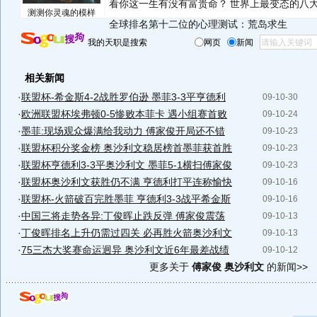
看你这一生有没有富贵命？
世界上最变态的八
测测你灵魂的模样
全球排名第十二位的心理测试：荒岛求生
我的天职是搜索
网页
新闻
相关新闻
·
联盟杯-希金斯4-2战胜罗伯逊 墨菲3-3平亨德利
09-10-30
·
欧洲联盟杯埃弗顿0-5惨败本菲卡 遇小组赛首败
09-10-24
·
墨菲:现场观众爆满给我动力 傅家俊开局还不错
09-10-23
·
联盟杯积分奖金榜 奥沙利文稳居榜首墨菲获首胜
09-10-23
·
联盟杯亨德利3-3平奥沙利文 墨菲5-1横扫傅家俊
09-10-23
·
联盟杯奥沙利文获胜仍不满 亨德利打平连称愉快
09-10-16
·
联盟杯-火箭破百完胜墨菲 亨德利3-3战平希金斯
09-10-16
·
中国三将走势各异:丁俊晖止跌反弹 傅家俊震荡
09-10-13
·
丁俊晖排名上升仍需过四关 必再胜火箭奥沙利文
09-10-13
·
75三杰大奖赛命运迥异 奥沙利文近6年最差战绩
09-10-12
更多关于
傅家俊 奥沙利文
的新闻>>