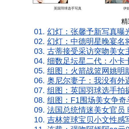
英国羽球选手写真
伊
精
01.
幻灯：张馨予新写真曝
02.
幻灯：中德明星晚宴名
03.
古蒂接受采访突吻美女主
04.
细数足坛星二代：小卡卡
05.
组图：火箭战篮网姚明
06.
奥尼尔妻子：我没有外遇
07.
组图：英国羽球选手拍
08.
组图：F1围场美女争奇
09.
法国总统情迷美女官员 
10.
吉林篮球宝贝小文性感