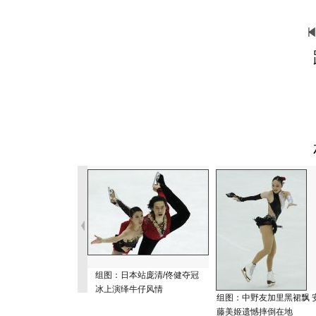
组图：日本站庞清/佟健夺冠
冰上演绎牛仔风情
组图：中野友加里黑裙飘 
藤美姬遗憾摔倒在地