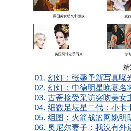
异国美女助兴中德战
意
英国羽球选手写真
伊
精
01.
幻灯：张馨予新写真曝
02.
幻灯：中德明星晚宴名
03.
古蒂接受采访突吻美女主
04.
细数足坛星二代：小卡卡
05.
组图：火箭战篮网姚明
06.
奥尼尔妻子：我没有外遇