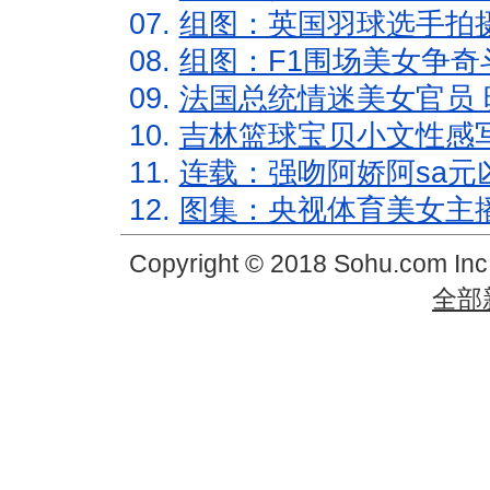
07.
组图：英国羽球选手拍
08.
组图：F1围场美女争奇
09.
法国总统情迷美女官员 
10.
吉林篮球宝贝小文性感
11.
连载：强吻阿娇阿sa元
12.
图集：央视体育美女主
Copyright © 2018 Sohu.com In
全部