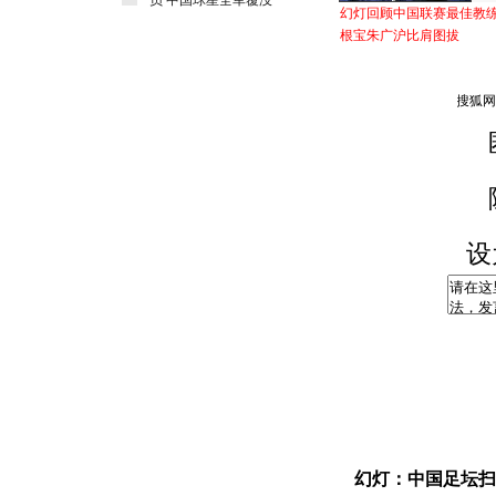
员 中国球星全军覆没
幻灯回顾中国联赛最佳教
根宝朱广沪比肩图拔
设
幻灯：中国足坛扫