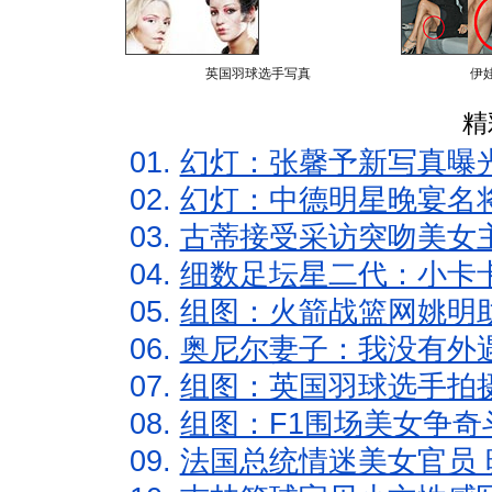
英国羽球选手写真
伊
精
01.
幻灯：张馨予新写真曝
02.
幻灯：中德明星晚宴名
03.
古蒂接受采访突吻美女主
04.
细数足坛星二代：小卡卡
05.
组图：火箭战篮网姚明
06.
奥尼尔妻子：我没有外遇
07.
组图：英国羽球选手拍
08.
组图：F1围场美女争奇
09.
法国总统情迷美女官员 