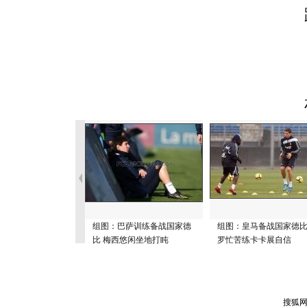
组图：巴萨训练备战国家德
组图：皇马备战国家德比
比 梅西悠闲坐地打盹
罗忙苦练卡卡展自信