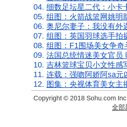
04.
细数足坛星二代：小卡卡
05.
组图：火箭战篮网姚明
06.
奥尼尔妻子：我没有外遇
07.
组图：英国羽球选手拍
08.
组图：F1围场美女争奇
09.
法国总统情迷美女官员 
10.
吉林篮球宝贝小文性感
11.
连载：强吻阿娇阿sa元
12.
图集：央视体育美女主
Copyright © 2018 Sohu.com In
全部