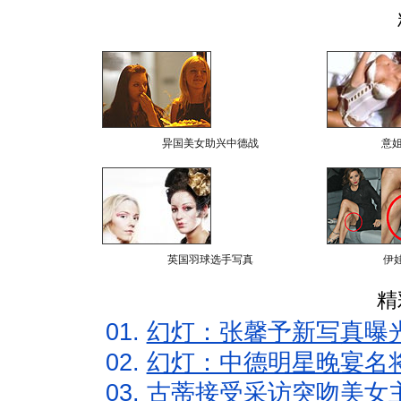
异国美女助兴中德战
意
英国羽球选手写真
伊
精
01.
幻灯：张馨予新写真曝
02.
幻灯：中德明星晚宴名
03.
古蒂接受采访突吻美女主