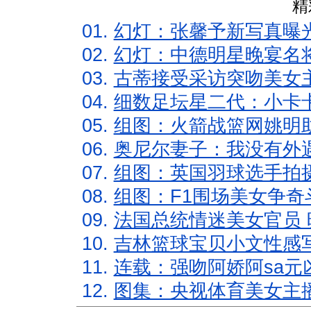
精
01.
幻灯：张馨予新写真曝
02.
幻灯：中德明星晚宴名
03.
古蒂接受采访突吻美女主
04.
细数足坛星二代：小卡卡
05.
组图：火箭战篮网姚明
06.
奥尼尔妻子：我没有外遇
07.
组图：英国羽球选手拍
08.
组图：F1围场美女争奇
09.
法国总统情迷美女官员 
10.
吉林篮球宝贝小文性感
11.
连载：强吻阿娇阿sa元
12.
图集：央视体育美女主