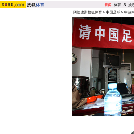
新闻
-
体育
-
S
-
娱
阿迪达斯搜狐体育
>
中国足球
>
中超|