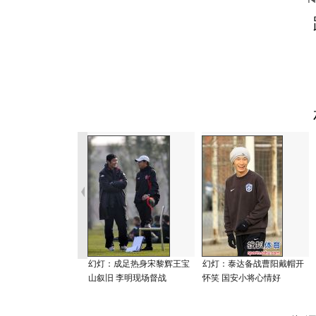
幻灯：成足热身宋黎辉王宝
幻灯：泰达备战曹阳戴帽开
山叙旧 李明现场督战
怀笑 国安小将心情好