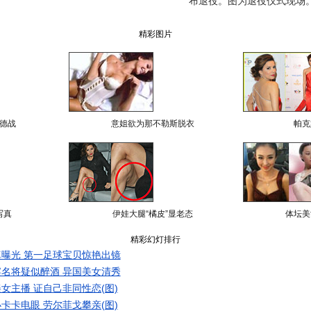
布退役。图为退役仪式现场。
精彩图片
德战
意姐欲为那不勒斯脱衣
帕克
写真
伊娃大腿“橘皮”显老态
体坛美
精彩幻灯排行
曝光 第一足球宝贝惊艳出镜
名将疑似醉酒 异国美女清秀
女主播 证自己非同性恋(图)
卡卡电眼 劳尔菲戈攀亲(图)