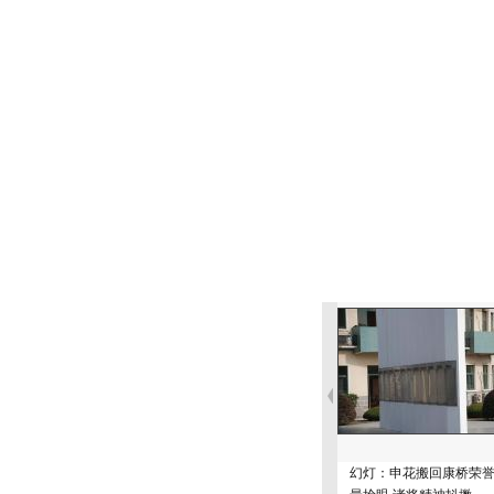
幻灯：申花搬回康桥荣