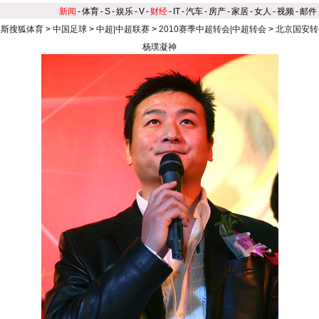
新闻
-
体育
-
S
-
娱乐
-
V
-
财经
-
IT
-
汽车
-
房产
-
家居
-
女人
-
视频
-
邮件
达斯搜狐体育
>
中国足球
>
中超|中超联赛
>
2010赛季中超转会|中超转会
>
北京国安转
杨璞凝神