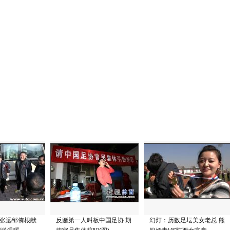
张远邹侑根献
反赌第一人叫板中国足协 期
幻灯：历数足坛美女老总 熊