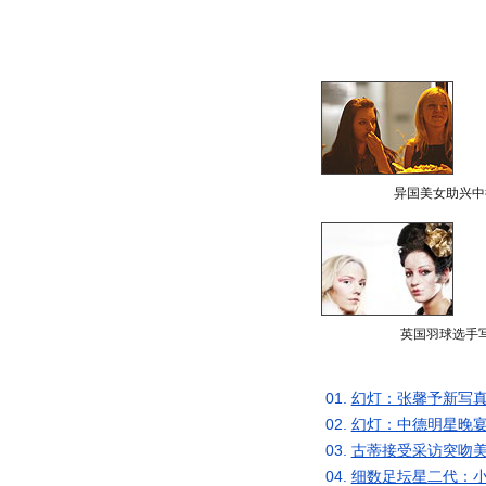
异国美女助兴中
英国羽球选手
01.
幻灯：张馨予新写真
02.
幻灯：中德明星晚宴
03.
古蒂接受采访突吻美
04.
细数足坛星二代：小