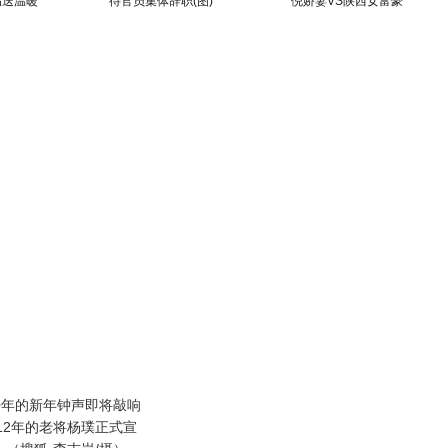
拐送温暖
待官员集体辞职(图)
倪娇妻VS陕西女富豪
10年的新年钟声即将敲响
12年的老将杨璞正式宣