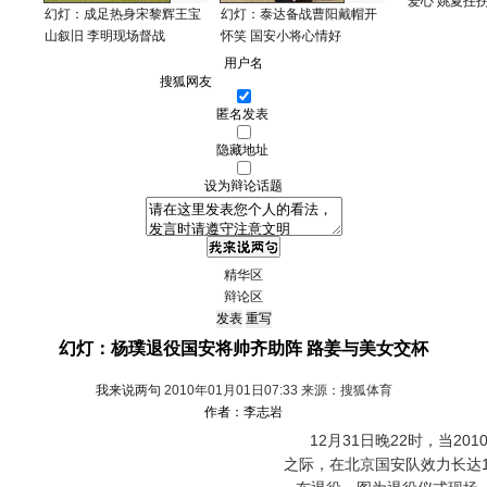
爱心 姚夏拄
幻灯：成足热身宋黎辉王宝
幻灯：泰达备战曹阳戴帽开
山叙旧 李明现场督战
怀笑 国安小将心情好
用户名
匿名发表
隐藏地址
设为辩论话题
精华区
辩论区
幻灯：杨璞退役国安将帅齐助阵 路姜与美女交杯
我来说两句
2010年01月01日07:33 来源：搜狐体育
作者：李志岩
12月31日晚22时，当20
之际，在北京国安队效力长达