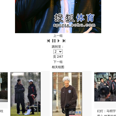
上一组
跳转至：
页
2/47
下一组
相关组图
誉柱
幻灯：马明宇