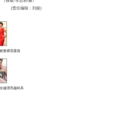
（搜狐-李志岩/摄）
(责任编辑：刘娱)
娇妻裸背露肩
女越漂亮越杯具