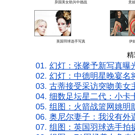
异国美女助兴中德战
意
英国羽球选手写真
伊
精
01.
幻灯：张馨予新写真曝
02.
幻灯：中德明星晚宴名
03.
古蒂接受采访突吻美女主
04.
细数足坛星二代：小卡卡
05.
组图：火箭战篮网姚明
06.
奥尼尔妻子：我没有外遇
07.
组图：英国羽球选手拍