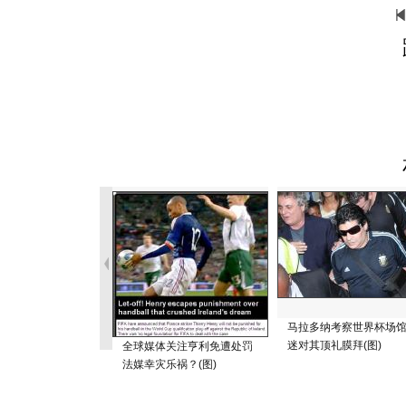
马拉多纳考察世界杯场馆
迷对其顶礼膜拜(图)
全球媒体关注亨利免遭处罚
法媒幸灾乐祸？(图)