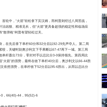
轮中，“火箭”轻松拿下宾汉姆，而柯普则经过八局苦战，
杆法凶狠、精准见长，但“火箭”更具备超强的稳定性和临场应
“散弹枪”柯普有望轻松过关。
先后拿下单杆60分和32分后以92-29先声夺人。第二局
咬，关键时刻奥沙利文下手果断以67-47再下一城。第三局
单杆轰出73分，零封对手以总比分3-0保持领先。第四局比
火箭”的强势，最终在收下单杆40分后，奥沙利文以66-44胜
文依然强势，在单杆收下52分后以95-6胜出，从而以总比分
，66(40)-44，95(52)-6
称火箭打得“糟糕”