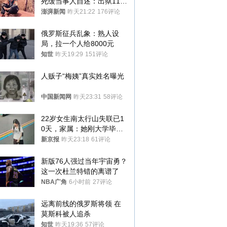
死缓当事人自述：出狱11年
间始终刻意躲避被害人家属
澎湃新闻
昨天21:22
176评论
俄罗斯征兵乱象：熟人设
局，拉一个人给8000元
知世
昨天19:29
151评论
人贩子“梅姨”真实姓名曝光
中国新闻网
昨天23:31
58评论
22岁女生南太行山失联已1
0天，家属：她刚大学毕业
想到山里旅行
新京报
昨天23:18
61评论
新版76人强过当年宇宙勇？
这一次杜兰特错的离谱了
NBA广角
6小时前
27评论
远离前线的俄罗斯将领 在
莫斯科被人追杀
知世
昨天19:36
57评论