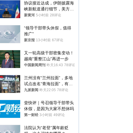
协议接近达成，伊朗披露海
峡新航道通行细节，美方再
提“倒计时”
新黄河
5小时前
28评论
“领导干部带头休假，值得
推广”
新京报
13小时前
67评论
又一轮高级干部密集变动！
越南“重整江山”再进一步
中国新闻周刊
昨天16:43
78评论
兰州没有“兰州拉面”，多地
试点改名“青海拉面”，有商
家改名已两年
九派新闻
昨天22:05
78评论
壹快评｜号召领导干部带头
休假，是因为大家不想休吗
第一财经
3小时前
49评论
法院认为“老登”属年龄贬