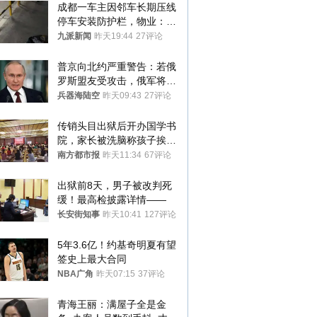
成都一车主因邻车长期压线
停车安装防护栏，物业：不
建议装护栏，也会影响自身
九派新闻
昨天19:44
27评论
停车
普京向北约严重警告：若俄
罗斯盟友受攻击，俄军将动
用核武器保护
兵器海陆空
昨天09:43
27评论
传销头目出狱后开办国学书
院，家长被洗脑称孩子挨打
才有效果
南方都市报
昨天11:34
67评论
出狱前8天，男子被改判死
缓！最高检披露详情——
长安街知事
昨天10:41
127评论
5年3.6亿！约基奇明夏有望
签史上最大合同
NBA广角
昨天07:15
37评论
青海王丽：满屋子全是金