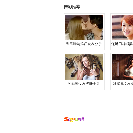
精彩推荐
谢晖曝与洋妞女友分手
辽足门神迎娶
约翰逊女友野味十足
准状元女友