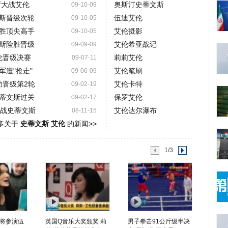
斯大战艾伦
奥斯汀史蒂文斯
09-10-09
斯晋级次轮
伍迪艾伦
09-10-05
胜顶尖高手
艾伦摄影
09-10-05
斯险胜晋级
艾伦希亚战记
09-09-09
伦晋级决赛
莉莉艾伦
09-07-11
遭"抢走"
艾伦笔刷
09-06-09
功晋级第2轮
艾伦卡特
09-02-19
蒂文斯过关
保罗艾伦
09-02-17
将战史蒂文斯
艾伦达尔瀑布
08-11-15
多关于
史蒂文斯 艾伦
的新闻>>
1/3
将参演伍
英国Q音乐大奖颁奖 莉
男子拳击91公斤级半决