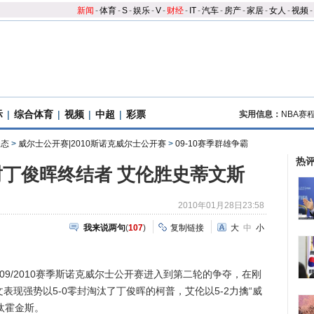
新闻
-
体育
-
S
-
娱乐
-
V
-
财经
-
IT
-
汽车
-
房产
-
家居
-
女人
-
视频
-
际
|
综合体育
|
视频
|
中超
|
彩票
实用信息：
NBA赛
动态
>
威尔士公开赛|2010斯诺克威尔士公开赛
>
09-10赛季群雄争霸
热
丁俊晖终结者 艾伦胜史蒂文斯
2010年01月28日23:58
我来说两句
(
107
)
复制链接
大
中
小
09/2010赛季斯诺克威尔士公开赛进入到第二轮的争夺，在刚
表现强势以5-0零封淘汰了丁俊晖的柯普，艾伦以5-2力擒“威
汰霍金斯。