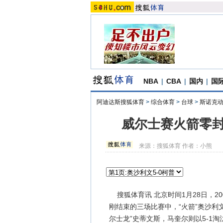
NBA
|
CBA
|
国内
|
国
阿迪达斯搜狐体育
>
综合体育
>
台球
>
斯诺克
威尔士赛火箭零封
来源：
搜狐体育
作者：小熊
搜狐体育讯 北京时间1月28日，20
刚结束的三场比赛中，“火箭”奥沙利文
尔士龙”史蒂文斯，马奎尔则以5-1淘