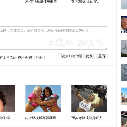
莉-艾伦获最佳单曲奖
赛 尼加提·玉山零..
设为辩论话题
右上角
“新用户注册”
进行注册！
装彩绘
内衣橄榄球赛再吸睛
75岁老妪成健身狂人