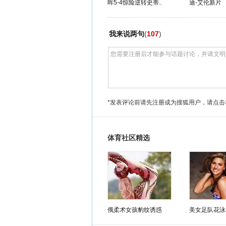
晖5-4惊险逆转史蒂..
迪-艾伦新片
我来说两句
(
107
)
*发表评论前请先注册成为搜狐用户，请点击
体育社区精选
俄柔术女孩豹纹诱惑
美女足队花泳