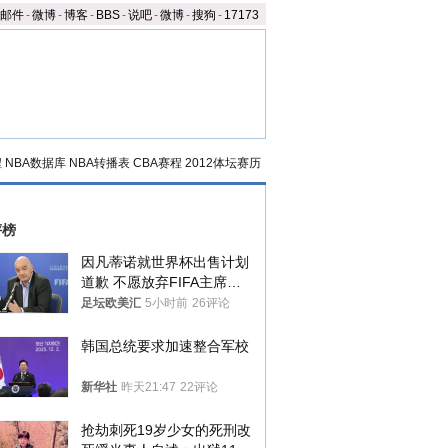
邮件
-
微博
-
博客
-
BBS
-
说吧
-
微博
-
搜狗
-
17173
程
NBA数据库
NBA转播表
CBA赛程
2012体坛赛历
评榜
因凡蒂诺就世界杯出售计划
道歉 不愿放弃FIFA主席职
位
足坛欧美汇
5小时前
26评论
韩国总统要求加速整合军校
新华社
昨天21:47
22评论
抢劫刺死19岁少女的死刑改