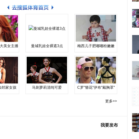
大美女主播
曼城乳娃全裸遮3点
梅西儿子肥嘟嘟粉嫩嫩
似邻家女孩
马刺萝莉清纯可爱
C罗"簪花"伊布"戴胸罩"
更多>>
我要发布