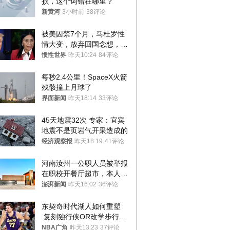
损，这个词错在哪里？
新黄河
3小时前
38评论
被美囚禁7个月，马杜罗性
情大变，放弃回国念想，最
后嘱托已公开
惯性世界
昨天10:24
84评论
每秒2.4公里！SpaceX火箭
残骸撞上月球了
界面新闻
昨天18:14
33评论
45天地震32次 专家：宜宾
地震不是页岩气开采造成的
经济观察报
昨天18:19
41评论
河南汝州一公职人员被举报
在职校开餐厅超市，本人回
应称“是给别人帮忙”
澎湃新闻
昨天16:02
36评论
东契奇时代湖人如何重塑
 复刻独行侠OR改学步行
者？
NBA广角
昨天13:23
37评论