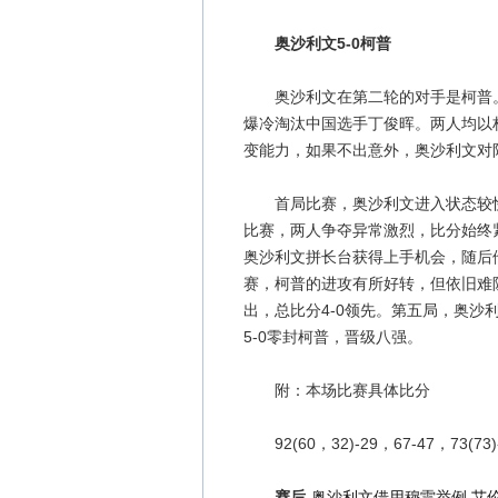
奥沙利文5-0柯普
奥沙利文在第二轮的对手是柯普。首
爆冷淘汰中国选手丁俊晖。两人均以
变能力，如果不出意外，奥沙利文对阵
首局比赛，奥沙利文进入状态较快，在
比赛，两人争夺异常激烈，比分始终紧
奥沙利文拼长台获得上手机会，随后他
赛，柯普的进攻有所好转，但依旧难阻“
出，总比分4-0领先。第五局，奥沙利
5-0零封柯普，晋级八强。
附：本场比赛具体比分
92(60，32)-29，67-47，73(73)-0
赛后-
奥沙利文借用穆雷举例 艾伦