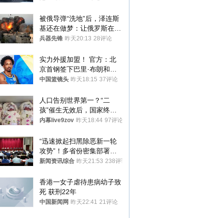
被俄导弹“洗地”后，泽连斯
基还在做梦：让俄罗斯在冬
季前求和？
兵器先锋
昨天20:13
28评论
实力外援加盟！ 官方：北
京首钢签下巴里·布朗和桑
普森
中国篮镜头
昨天18:15
37评论
人口告别世界第一？“二
孩”催生无效后，国家终于
向住房出手了！
内幕live9zov
昨天18:44
97评论
“迅速掀起扫黑除恶新一轮
攻势”！多省份密集部署，
公布举报方式
新闻资讯综合
昨天21:53
238评论
香港一女子虐待患病幼子致
死 获刑22年
中国新闻网
昨天22:41
21评论