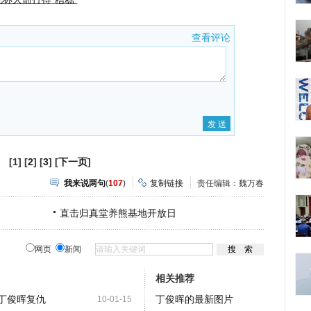
查看评论
[1] [
2
] [
3
] [
下一页
]
我来说两句
(
107
)
复制链接
责任编辑：魏万春
直击归真堂养熊基地开放日
网页
新闻
相关推荐
为丁俊晖复仇
丁俊晖的最新图片
10-01-15