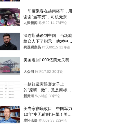
一印度乘客在越南搭车，用
谢谢“当车费”，司机无奈发
笑；印度网友：不代表印度
九派新闻
昨天22:14
78评论
人
泽连斯基谈到中国，当场就
给众人下了指示，他对中国
和中乌关系，显然又有了新
兵器观察员
昨天09:15
32评论
的想法
美国退回1000亿美元关税
大众网
昨天17:02
30评论
一款红霉素眼膏盒子上
的“原研一致”，竟是商标！
律师：极易误导消费者；网
新黄河
5小时前
39评论
友：药企不应打擦边球
美专家彻底改口：中国军力
10年“史无前例”狂飙！美军
真慌了
虚怀论语
昨天09:33
22评论