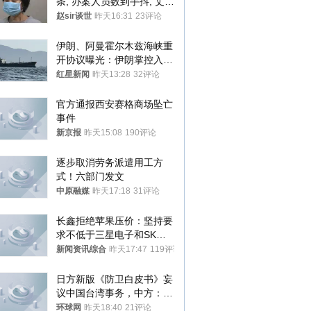
条, 办案人员数到手抖, 丈夫
受不了提前离场
赵sir谈世
昨天16:31
23评论
伊朗、阿曼霍尔木兹海峡重
开协议曝光：伊朗掌控入湾
航道，与阿曼平分“服务费”
红星新闻
昨天13:28
32评论
官方通报西安赛格商场坠亡
事件
新京报
昨天15:08
190评论
逐步取消劳务派遣用工方
式！六部门发文
中原融媒
昨天17:18
31评论
长鑫拒绝苹果压价：坚持要
求不低于三星电子和SK海
力士
新闻资讯综合
昨天17:47
119评论
日方新版《防卫白皮书》妄
议中国台湾事务，中方：强
烈不满、坚决反对，已向日
环球网
昨天18:40
21评论