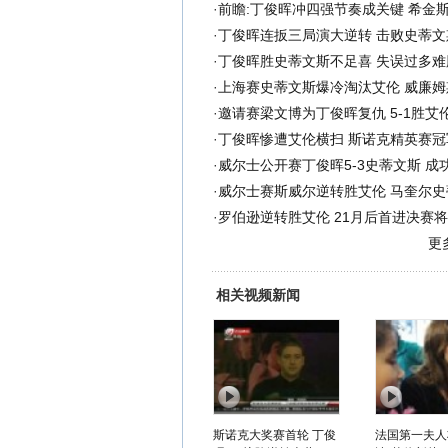
·
前瞻:丁俊晖冲四强节奏成关键 希金
·
丁俊晖连扳三局演大逆转 击败史蒂文
·
丁俊晖胜史蒂文斯不足喜 失误过多难
·
上海赛史蒂文斯爆冷淘汰艾伦 威廉姆
·
邀请赛梁文博为丁俊晖复仇 5-1胜艾
·
丁俊晖惨遭艾伦横扫 斯诺克精英赛冠军
·
威尔士公开赛丁俊晖5-3史蒂文斯 成
·
威尔士赛斯威尔逆转胜艾伦 马奎尔史
·
罗伯逊逆转胜艾伦 21月后首进决赛
更
相关视频新闻
斯诺克大奖赛首轮 丁俊
法国第一夫人