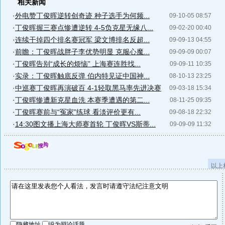
相关新闻
·
外电赞丁俊晖逆转创奇迹 种子选手为何频...
09-10-05 08:57
·
丁俊晖握三赛点惨遭逆转 4-5负克星无缘八...
09-02-20 00:40
·
连续干掉四个排名赛冠军 梁文博排名反超...
09-09-13 04:55
·
前瞻：丁俊晖战胖子李优势明显 克服心魔...
09-09-09 00:07
·
丁俊晖告别“成长的烦恼” 上海赛连胜找...
09-09-11 10:35
·
实录：丁俊晖触底反弹 伯内特见证中国神...
08-10-13 23:25
·
中巡赛丁俊晖再演破百 4-1轻取黑马率先进决赛
09-03-18 15:34
·
丁俊晖惨遭新克星血洗 本赛季遭遇的第二...
08-11-25 09:35
·
丁俊晖赛前与“冤家”练球 看淡评价更有...
09-08-18 22:32
·
14:30图文播上海大师赛首轮 丁俊晖VS斯蒂...
09-09-09 11:32
以上
隐藏地址
设为辩论话题