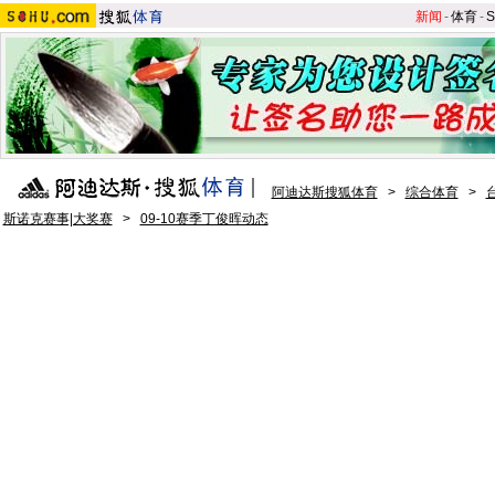
新闻
-
体育
-
S
阿迪达斯搜狐体育
>
综合体育
>
斯诺克赛事|大奖赛
>
09-10赛季丁俊晖动态