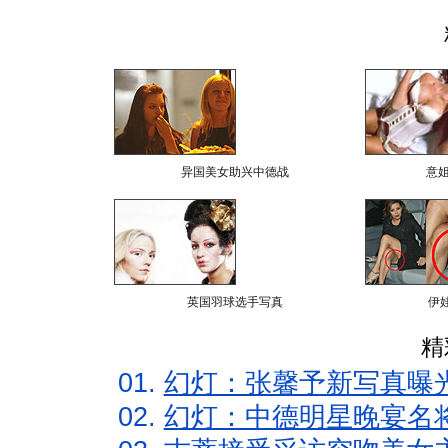
异国美女助兴中德战
意
英国羽球选手写真
伊
精
01.
幻灯：张馨予新写真曝
02.
幻灯：中德明星晚宴名