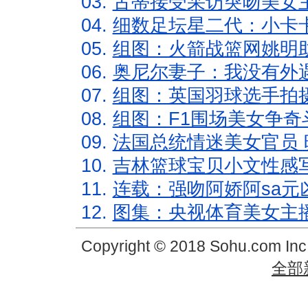
03.
古蒂接受采访突吻美女主
04.
细数足坛星二代：小卡卡
05.
组图：火箭战篮网姚明
06.
奥尼尔妻子：我没有外遇
07.
组图：英国羽球选手拍
08.
组图：F1围场美女争奇
09.
法国总统情迷美女官员 
10.
吉林篮球宝贝小文性感
11.
连载：强吻阿娇阿sa元
12.
图集：央视体育美女主
Copyright © 2018 Sohu.com In
全部