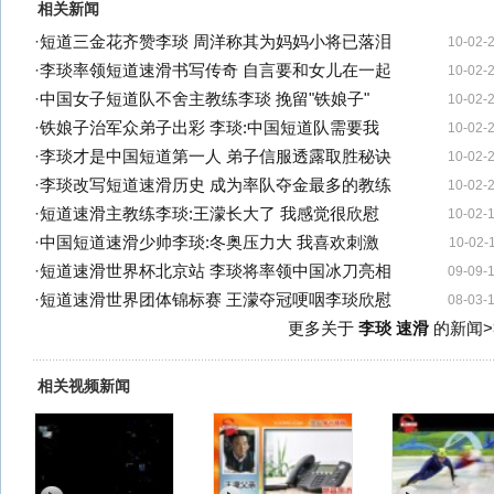
相关新闻
·
短道三金花齐赞李琰 周洋称其为妈妈小将已落泪
10-02-
·
李琰率领短道速滑书写传奇 自言要和女儿在一起
10-02-
·
中国女子短道队不舍主教练李琰 挽留"铁娘子"
10-02-
·
铁娘子治军众弟子出彩 李琰:中国短道队需要我
10-02-
·
李琰才是中国短道第一人 弟子信服透露取胜秘诀
10-02-
·
李琰改写短道速滑历史 成为率队夺金最多的教练
10-02-
·
短道速滑主教练李琰:王濛长大了 我感觉很欣慰
10-02-
·
中国短道速滑少帅李琰:冬奥压力大 我喜欢刺激
10-02-
·
短道速滑世界杯北京站 李琰将率领中国冰刀亮相
09-09-
·
短道速滑世界团体锦标赛 王濛夺冠哽咽李琰欣慰
08-03-
更多关于
李琰 速滑
的新闻>
相关视频新闻