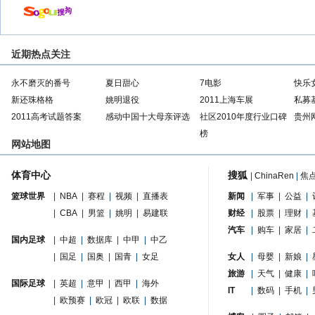
近期热点关注
永不磨灭的番号
夏日甜心
7电影
快乐
新还珠格格
姚明退役
2011上海车展
私募
2011高考试题答案
感动中国十大母亲评选
社区2010年度行业口碑
贵州
榜
网站地图
体育中心
搜狐
|
ChinaRen
|
焦
篮球世界
|
NBA
|
赛程
|
视频
|
直播表
新闻
|
军事
|
公益
|
|
CBA
|
男篮
|
姚明
|
易建联
财经
|
股票
|
理财
|
汽车
|
购车
|
家居
|
国内足球
|
中超
|
数据库
|
中甲
|
中乙
|
国足
|
国奥
|
国青
|
女足
女人
|
母婴
|
新娘
|
旅游
|
天气
|
健康
|
国际足球
|
英超
|
意甲
|
西甲
|
海外
IT
|
数码
|
手机
|
|
欧预赛
|
欧冠
|
欧联
|
数据