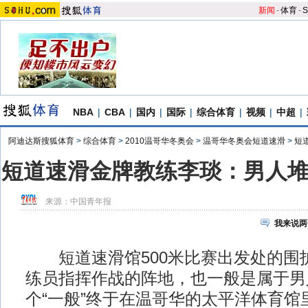
新闻
-
体育
-
S
NBA
|
CBA
|
国内
|
国际
|
综合体育
|
视频
|
中超
|
阿迪达斯搜狐体育
>
综合体育
>
2010温哥华冬奥会
>
温哥华冬奥会短道速滑
>
短
短道速滑金牌教练李琰：男人
来源：
中国青年报
我来说两
短道速滑馆500米比赛出发处的围
练员指挥作战的阵地，也一般是属于男
个“一般”终于在温哥华的太平洋体育馆