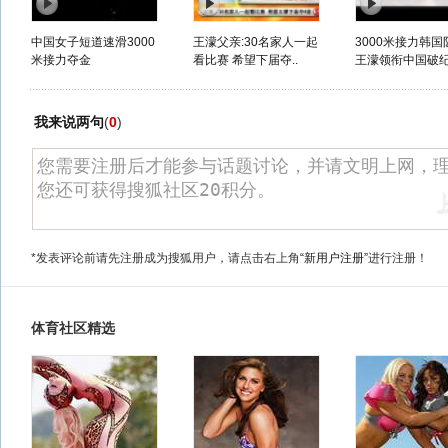
中国女子短道速滑3000
王濛父亲:30名家人一起
3000米接力韩国
米接力夺金
看比赛 希望下届夺..
王濛领衔中国破纪.
我来说两句
(
0
)
*发表评论前请先注册成为搜狐用户，请点击右上角
“新用户注册”
进行注册！
体育社区精选