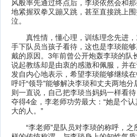
风般率先通过终点后，李琰依然会和那
地紧握双拳又蹦又跳，甚至直接跳上围
泣。
真性情，懂心理，训练理念先进，
手下队员当孩子看待，这也是李琰能够
戴的原因。3年前曾公开炮轰李琰的队
说起教练却是由衷的感激和佩服，并在
发自内心地表示，希望李琰能够继续在
呼吁“领导”能够解决李琰和丈夫两地分
则一直说，自己把李琰当妈妈一样看待
夺得4金，李老师功劳最大：“她是个
大的人。”
“李老师”是队员对李琰的称呼，之
样的传统称谓，与李琰身上的知性气质