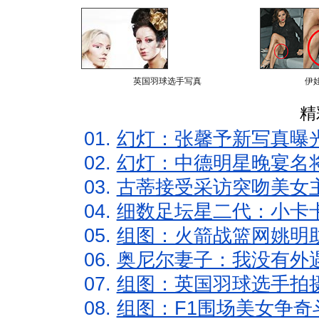
英国羽球选手写真
伊
精
01.
幻灯：张馨予新写真曝
02.
幻灯：中德明星晚宴名
03.
古蒂接受采访突吻美女主
04.
细数足坛星二代：小卡卡
05.
组图：火箭战篮网姚明
06.
奥尼尔妻子：我没有外遇
07.
组图：英国羽球选手拍
08.
组图：F1围场美女争奇