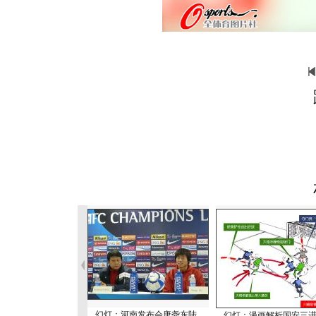
幻灯：河南发布会唐尧东陆
幻灯：漫画解析国安三