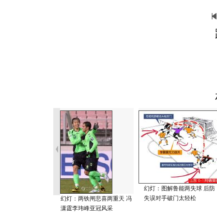
幻灯：图解鲁能两失球 后防
失误对手破门太轻松
幻灯：两铁闸悲喜两重天 冯
潇霆李玮峰亚冠风采