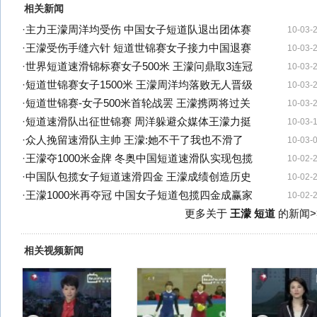
相关新闻
·
主力王濛周洋均受伤 中国女子短道队退出团体赛
10-03-
·
王濛受伤手缝六针 短道世锦赛女子接力中国退赛
10-03-
·
世界短道速滑锦标赛女子500米 王濛问鼎取3连冠
10-03-
·
短道世锦赛女子1500米 王濛周洋均落败无人晋级
10-03-
·
短道世锦赛-女子500米首轮战罢 王濛携两将过关
10-03-
·
短道速滑队出征世锦赛 周洋躲避众媒体王濛力挺
10-03-
·
众人挽留速滑队主帅 王濛:她不干了我也不滑了
10-03-
·
王濛夺1000米金牌 冬奥中国短道速滑队实现包揽
10-02-
·
中国队包揽女子短道速滑四金 王濛成绩创造历史
10-02-
·
王濛1000米再夺冠 中国女子短道包揽四金成赢家
10-02-
更多关于
王濛 短道
的新闻>
相关视频新闻