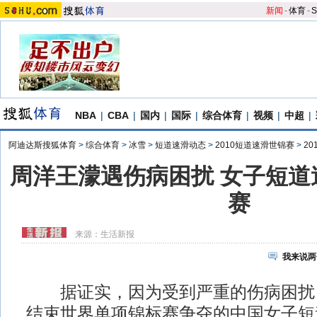
新闻
-
体育
-
S
NBA
|
CBA
|
国内
|
国际
|
综合体育
|
视频
|
中超
|
阿迪达斯搜狐体育
>
综合体育
>
冰雪
>
短道速滑动态
>
2010短道速滑世锦赛
>
2
周洋王濛遇伤病困扰 女子短道
赛
来源：
生活新报
我来说两
据证实，因为受到严重的伤病困扰
结束世界单项锦标赛争夺的中国女子短