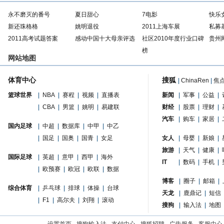
永不磨灭的番号
夏日甜心
7电影
快乐
新还珠格格
姚明退役
2011上海车展
私募
2011高考试题答案
感动中国十大母亲评选
社区2010年度行业口碑
贵州
榜
网站地图
体育中心
搜狐
|
ChinaRen
|
焦
篮球世界
|
NBA
|
赛程
|
视频
|
直播表
新闻
|
军事
|
公益
|
|
CBA
|
男篮
|
姚明
|
易建联
财经
|
股票
|
理财
|
汽车
|
购车
|
家居
|
国内足球
|
中超
|
数据库
|
中甲
|
中乙
|
国足
|
国奥
|
国青
|
女足
女人
|
母婴
|
新娘
|
旅游
|
天气
|
健康
|
国际足球
|
英超
|
意甲
|
西甲
|
海外
IT
|
数码
|
手机
|
|
欧预赛
|
欧冠
|
欧联
|
数据
博客
|
圈子
|
邮箱
|
综合体育
|
乒乓球
|
排球
|
体操
|
台球
天龙
|
鹿鼎记
|
短信
|
F1
|
高尔夫
|
刘翔
|
滚动
搜狗
|
输入法
|
地图