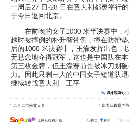
一周后27 日-28 日在意大利都灵举
于今日返回北京。
在前晚的女子1000 米半决赛中，
越时被摔倒的朴升智带倒，撞在防护垫
后的1000 米决赛中，王濛发挥出色，以1 
无悬念地夺得冠军，这也是中国队在本
第三枚金牌，但王濛赛前也被冰刀划破
力。因此只剩三人的中国女子短道队退
继续转战意大利。王平
我来说两句
(
0
)
二月二抬头龙见喜
直击归真堂养
上网从搜狗开始
网页
新闻