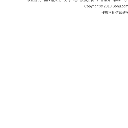
设置首页
-
搜狗输入法
-
支付中心
-
搜狐招聘
-
广告服务
-
客服中心
Copyright
©
2018 Sohu.com 
搜狐不良信息举