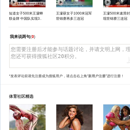
短道女子500米王濛蝉
王濛获女子1000米冠军
王濛500米速滑封
联金牌 中国队实现3..
世锦赛再多三连冠
现世锦赛三连冠
我来说两句
(
0
)
*发表评论前请先注册成为搜狐用户，请点击右上角
“新用户注册”
进行注册！
体育社区精选