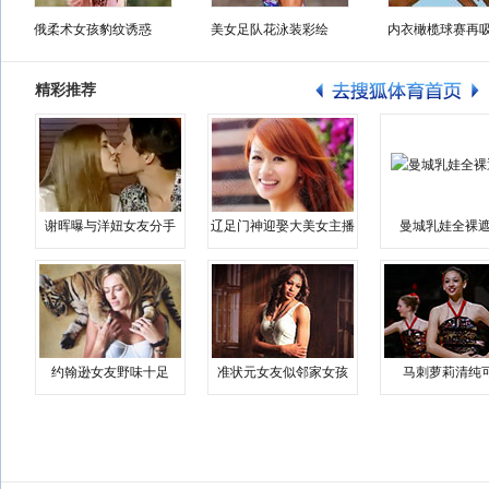
俄柔术女孩豹纹诱惑
美女足队花泳装彩绘
内衣橄榄球赛再
精彩推荐
谢晖曝与洋妞女友分手
辽足门神迎娶大美女主播
曼城乳娃全裸遮
约翰逊女友野味十足
准状元女友似邻家女孩
马刺萝莉清纯