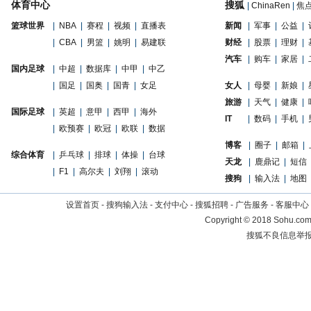
体育中心
搜狐
|
ChinaRen
|
焦
篮球世界
|
NBA
|
赛程
|
视频
|
直播表
新闻
|
军事
|
公益
|
|
CBA
|
男篮
|
姚明
|
易建联
财经
|
股票
|
理财
|
汽车
|
购车
|
家居
|
国内足球
|
中超
|
数据库
|
中甲
|
中乙
|
国足
|
国奥
|
国青
|
女足
女人
|
母婴
|
新娘
|
旅游
|
天气
|
健康
|
国际足球
|
英超
|
意甲
|
西甲
|
海外
IT
|
数码
|
手机
|
|
欧预赛
|
欧冠
|
欧联
|
数据
博客
|
圈子
|
邮箱
|
综合体育
|
乒乓球
|
排球
|
体操
|
台球
天龙
|
鹿鼎记
|
短信
|
F1
|
高尔夫
|
刘翔
|
滚动
搜狗
|
输入法
|
地图
设置首页
-
搜狗输入法
-
支付中心
-
搜狐招聘
-
广告服务
-
客服中心
Copyright
©
2018 Sohu.com 
搜狐不良信息举