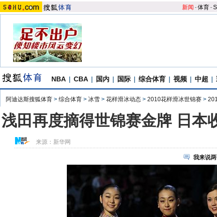
新闻
-
体育
-
S
NBA
|
CBA
|
国内
|
国际
|
综合体育
|
视频
|
中超
|
阿迪达斯搜狐体育
>
综合体育
>
冰雪
>
花样滑冰动态
>
2010花样滑冰世锦赛
>
2
浅田再度摘得世锦赛金牌 日本收
来源：
新华网
我来说两