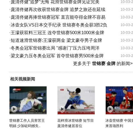
·
庞清佟健"追梦"无悔 花滑世锦赛金牌见证完美
10-03-
·
庞清佟健再次收获世锦赛金牌 追梦之旅还在延续
10-03-
·
庞清佟健再捧世锦赛冠军 直言能夺得金牌不容易
10-03-
·
冰壶女队VS日本交手纪录 世锦赛冬奥会获3胜2负
10-03-
·
王濛获双料三冠王 连夺世锦赛500米1000米金牌
10-03-
·
短道速滑世锦赛:王濛获两金 梁文豪夺男子金牌
10-03-
·
冬奥会冠军世锦赛出局 "感谢门"压力压垮周洋
10-03-
·
梁文豪力压冬奥会冠军 首夺世锦赛男500米金牌
10-03-
更多关于
世锦赛 金牌
的新闻>
相关视频新闻
世锦赛工作人员害苦王
花样滑冰世锦赛 短节目
冰壶世锦赛 中国
明娟 少加砝码憾失..
庞清佟健居首位
来首场胜利