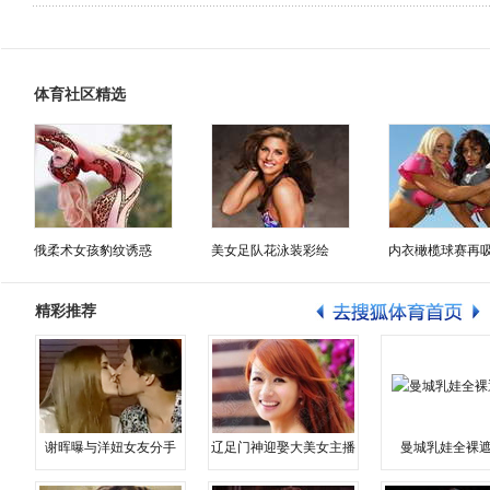
体育社区精选
俄柔术女孩豹纹诱惑
美女足队花泳装彩绘
内衣橄榄球赛再
精彩推荐
谢晖曝与洋妞女友分手
辽足门神迎娶大美女主播
曼城乳娃全裸遮