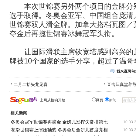
本次世锦赛另外两个项目的金牌分别
选手取得。冬奥会亚军、中国组合庞清
世锦赛双人滑金牌。加拿大搭档瓦图／
夺金后再揽世锦赛冰舞冠军头衔。
让国际滑联主席钦宽塔感到高兴的是
牌被10个国家的选手分享，超过了温哥
我来说两句
(
二月二抬头龙见喜
直击归真堂养
上网从搜狗开始
网页
新闻
相关新闻
·
冬奥会冠军世锦赛再摘金 金妍儿发挥失常排第七
10-03-
·
花滑世锦赛上演压轴戏 冬奥会后金妍儿首度亮相
10-03-