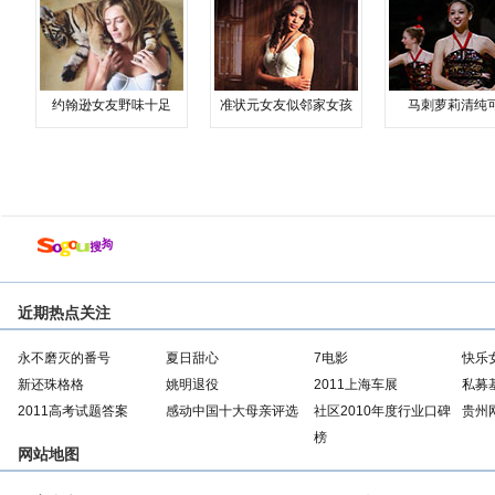
约翰逊女友野味十足
准状元女友似邻家女孩
马刺萝莉清纯
近期热点关注
永不磨灭的番号
夏日甜心
7电影
快乐
新还珠格格
姚明退役
2011上海车展
私募
2011高考试题答案
感动中国十大母亲评选
社区2010年度行业口碑
贵州
榜
网站地图