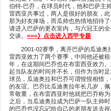
伯特-巴乔，在球员时代，他和巴萨主
雷西亚共事过，两人是很好的朋友，此
那为好友捧场，而瓜帅也热情地招待了
请进入巴萨的更衣室内，与六冠王的全
交谈。
===》点击进入西甲专题
2001-02赛季，离开巴萨的瓜迪奥
雷西亚效力了两个赛季，中间他还被租
年，在这期间巴乔也在布雷西亚效力。
起当队友的时间并不长，但作为当时足
球员，瓜迪奥拉和巴乔可谓惺惺相惜，
的友谊。巴乔比瓜迪奥拉年长几岁，佩
常敬重，在布雷西亚时他就把巴乔称为
之后，当瓜迪奥拉成为巴萨一队主帅时
的巴乔也没忘记给自己的老朋友送去祝