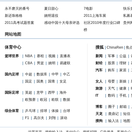
永不磨灭的番号
夏日甜心
7电影
快乐
新还珠格格
姚明退役
2011上海车展
私募
2011高考试题答案
感动中国十大母亲评选
社区2010年度行业口碑
贵州
榜
网站地图
体育中心
搜狐
|
ChinaRen
|
焦
篮球世界
|
NBA
|
赛程
|
视频
|
直播表
新闻
|
军事
|
公益
|
|
CBA
|
男篮
|
姚明
|
易建联
财经
|
股票
|
理财
|
汽车
|
购车
|
家居
|
国内足球
|
中超
|
数据库
|
中甲
|
中乙
|
国足
|
国奥
|
国青
|
女足
女人
|
母婴
|
新娘
|
旅游
|
天气
|
健康
|
国际足球
|
英超
|
意甲
|
西甲
|
海外
IT
|
数码
|
手机
|
|
欧预赛
|
欧冠
|
欧联
|
数据
博客
|
圈子
|
邮箱
|
综合体育
|
乒乓球
|
排球
|
体操
|
台球
天龙
|
鹿鼎记
|
短信
|
F1
|
高尔夫
|
刘翔
|
滚动
搜狗
|
输入法
|
地图