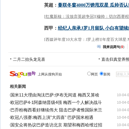
我来说两句
(
0
)
二月二抬头龙见喜
直击归真堂养
上网从搜狗开始
网页
新闻
相关新闻
·
国米11大理由淘汰巴萨:伊布无间道 梅西又算啥
10-04-
·
欧冠巴萨4-1阿森纳晋级4强 梅西一个人解决战斗
10-04-
·
巴乔粉梅西看好继续伟大 阻击巴萨者惟国际米兰
10-04-
·
欧冠八强赛:梅西上演"大四喜" 巴萨国米相遇
10-04-
·
国安众将热议巴萨造访北京 期望和梅西哈维过招
10-04-