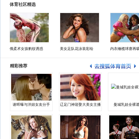
体育社区精选
俄柔术女孩豹纹诱惑
美女足队花泳装彩绘
内衣橄榄球赛再
精彩推荐
谢晖曝与洋妞女友分手
辽足门神迎娶大美女主播
曼城乳娃全裸遮