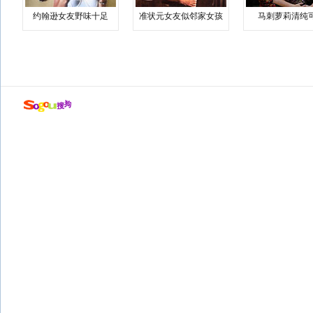
约翰逊女友野味十足
准状元女友似邻家女孩
马刺萝莉清纯