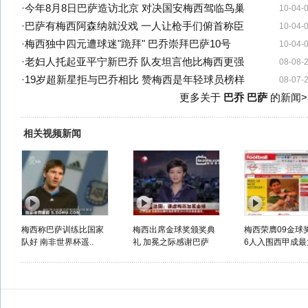
·
今年8月8日巴萨造访北京 对决国安梅西驾临鸟巢
10-04-
·
巴萨有梅西阿森纳就没戏 一人让枪手们俯首称臣
10-04-
·
梅西独中四元遭球迷"跪拜" 巴乔崇拜巴萨10号
10-04-
·
老妇人托起亚平宁新巴乔 队友坦言他比梅西更强
08-08-
·
19岁超新星拒与巴乔相比 赞梅西是年轻球员榜样
08-07-
更多关于
巴乔 巴萨
的新闻>
相关视频新闻
梅西称巴萨训练比国家
梅西出席金球奖颁奖典
梅西荣膺09金球
队好 南非世界杯遥..
礼 加冕之际感谢巴萨
6人入围西甲成最大