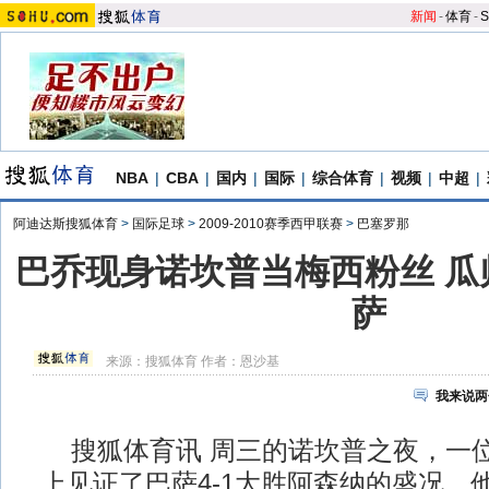
新闻
-
体育
-
S
NBA
|
CBA
|
国内
|
国际
|
综合体育
|
视频
|
中超
|
阿迪达斯搜狐体育
>
国际足球
>
2009-2010赛季西甲联赛
>
巴塞罗那
巴乔现身诺坎普当梅西粉丝 瓜
萨
来源：
搜狐体育
作者：恩沙基
我来说两
搜狐体育讯 周三的诺坎普之夜，一
上见证了巴萨4-1大胜阿森纳的盛况，