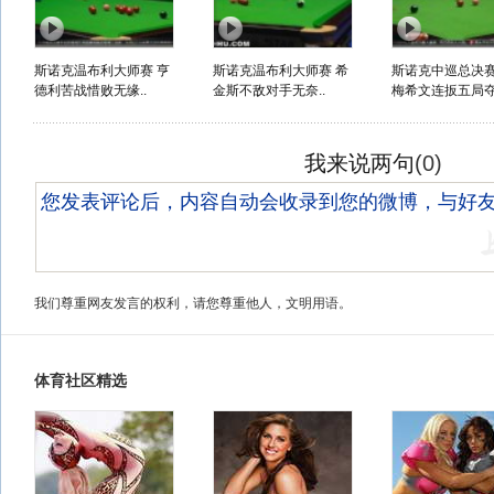
斯诺克温布利大师赛 亨
斯诺克温布利大师赛 希
斯诺克中巡总决
德利苦战惜败无缘..
金斯不敌对手无奈..
梅希文连扳五局夺.
我来说两句
(
0
)
我们尊重网友发言的权利，请您尊重他人，文明用语。
体育社区精选