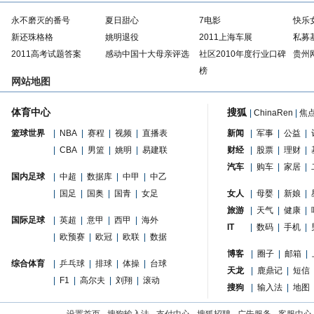
永不磨灭的番号
夏日甜心
7电影
快乐
新还珠格格
姚明退役
2011上海车展
私募
2011高考试题答案
感动中国十大母亲评选
社区2010年度行业口碑
贵州
榜
网站地图
体育中心
搜狐
|
ChinaRen
|
焦
篮球世界
|
NBA
|
赛程
|
视频
|
直播表
新闻
|
军事
|
公益
|
|
CBA
|
男篮
|
姚明
|
易建联
财经
|
股票
|
理财
|
汽车
|
购车
|
家居
|
国内足球
|
中超
|
数据库
|
中甲
|
中乙
|
国足
|
国奥
|
国青
|
女足
女人
|
母婴
|
新娘
|
旅游
|
天气
|
健康
|
国际足球
|
英超
|
意甲
|
西甲
|
海外
IT
|
数码
|
手机
|
|
欧预赛
|
欧冠
|
欧联
|
数据
博客
|
圈子
|
邮箱
|
综合体育
|
乒乓球
|
排球
|
体操
|
台球
天龙
|
鹿鼎记
|
短信
|
F1
|
高尔夫
|
刘翔
|
滚动
搜狗
|
输入法
|
地图