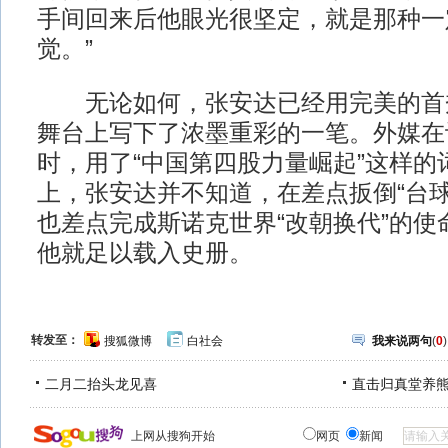
手间回来后他眼光很坚定，就是那种一
觉。”
无论如何，张安达已经用完美的首
舞台上写下了浓墨重彩的一笔。外媒在
时，用了“中国第四股力量崛起”这样的
上，张安达并不知道，在差点扳倒“台球
也差点完成斯诺克世界“改朝换代”的使
他就足以载入史册。
转发至：
搜狐微博
白社会
我来说两句
(
0
)
二月二抬头龙见喜
直击归真堂养
上网从搜狗开始
网页
新闻