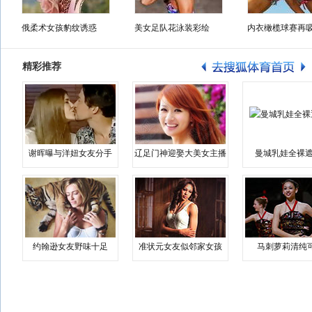
俄柔术女孩豹纹诱惑
美女足队花泳装彩绘
内衣橄榄球赛再
精彩推荐
谢晖曝与洋妞女友分手
辽足门神迎娶大美女主播
曼城乳娃全裸遮
约翰逊女友野味十足
准状元女友似邻家女孩
马刺萝莉清纯