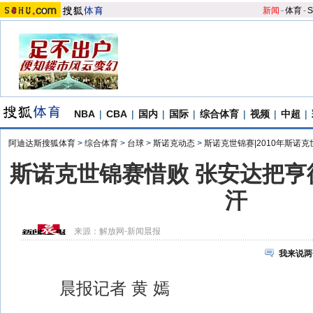
新闻
-
体育
-
S
NBA
|
CBA
|
国内
|
国际
|
综合体育
|
视频
|
中超
|
阿迪达斯搜狐体育
>
综合体育
>
台球
>
斯诺克动态
>
斯诺克世锦赛|2010年斯诺
斯诺克世锦赛惜败 张安达把亨
汗
来源：
解放网-新闻晨报
我来说两
晨报记者 黄 嫣