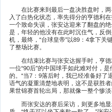
在比赛来到最后一盘决胜盘时，两
入了白热化状态，率先得分的亨德利在
一个致命失误，张安达迎来了翻盘的绝
是，年轻的他没有在此时沉住气，反倒
机，最终，“台球皇帝”以89：4拿下
了整场比赛。
在结束比赛与张安达握手时，亨德
一位“90后”的中国球手如此难对付，
的。“当7：9落后时，我已经准备好了
语气的凝重清楚地表明，这不是获胜者
果世锦赛首轮出局，那就像一整个惨淡
而张安达的赛后采访，则更多地显示出
质。“终于可以坐下来歇一歇了。”张安