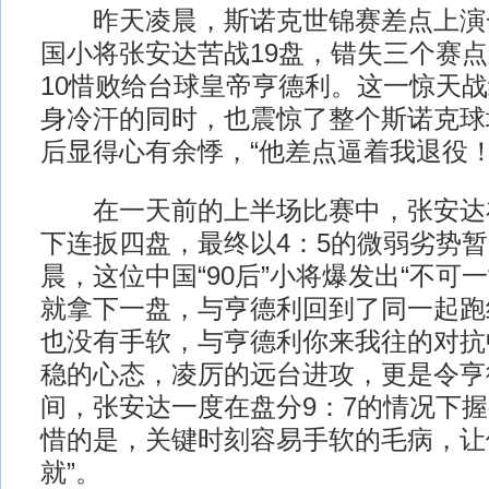
昨天凌晨，斯诺克世锦赛差点上演
国小将张安达苦战19盘，错失三个赛点
10惜败给台球皇帝亨德利。这一惊天
身冷汗的同时，也震惊了整个斯诺克球
后显得心有余悸，“他差点逼着我退役！
在一天前的上半场比赛中，张安达在
下连扳四盘，最终以4：5的微弱劣势
晨，这位中国“90后”小将爆发出“不可
就拿下一盘，与亨德利回到了同一起跑
也没有手软，与亨德利你来我往的对抗
稳的心态，凌厉的远台进攻，更是令亨
间，张安达一度在盘分9：7的情况下
惜的是，关键时刻容易手软的毛病，让
就”。