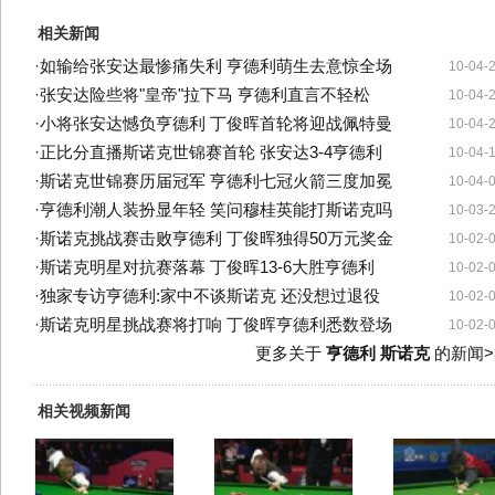
相关新闻
·
如输给张安达最惨痛失利 亨德利萌生去意惊全场
10-04-
·
张安达险些将"皇帝"拉下马 亨德利直言不轻松
10-04-
·
小将张安达憾负亨德利 丁俊晖首轮将迎战佩特曼
10-04-
·
正比分直播斯诺克世锦赛首轮 张安达3-4亨德利
10-04-
·
斯诺克世锦赛历届冠军 亨德利七冠火箭三度加冕
10-04-
·
亨德利潮人装扮显年轻 笑问穆桂英能打斯诺克吗
10-03-
·
斯诺克挑战赛击败亨德利 丁俊晖独得50万元奖金
10-02-
·
斯诺克明星对抗赛落幕 丁俊晖13-6大胜亨德利
10-02-
·
独家专访亨德利:家中不谈斯诺克 还没想过退役
10-02-
·
斯诺克明星挑战赛将打响 丁俊晖亨德利悉数登场
10-02-
更多关于
亨德利 斯诺克
的新闻>
相关视频新闻