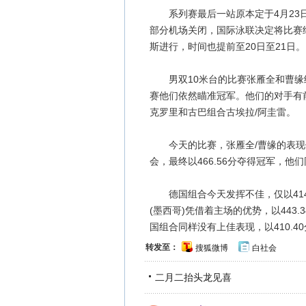
系列赛最后一站原本定于4月23日
部分机场关闭，国际泳联决定将比赛
斯进行，时间也提前至20日至21日
男双10米台的比赛张雁全和曹缘
赛他们依然瞄准冠军。他们的对手有
克罗里和古巴组合古埃拉/阿圭雷。
今天的比赛，张雁全/曹缘的表现
会，最终以466.56分夺得冠军，他
德国组合今天发挥不佳，仅以414
(墨西哥)凭借着主场的优势，以443.
国组合同样没有上佳表现，以410.4
转发至：
搜狐微博
白社会
二月二抬头龙见喜