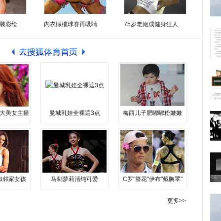
装彩绘
内衣橄榄球赛再吸睛
75岁老妪成健身狂人
大美女主播
曼城乳娃全裸遮3点
梅西儿子肥嘟嘟粉嫩嫩
似邻家女孩
马刺萝莉清纯可爱
C罗"簪花"伊布"戴胸罩"
更多>>