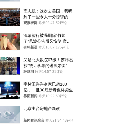
高志凯：这次去美国，我听
到了一些令人十分惊讶的消
息
观察者网
昨天08:47
52评论
鸿蒙智行被曝删除“竹知
了”风波公告后又恢复 官媒
曾力挺：劝华为要大度的，
有料新语
昨天16:07
175评论
你们适不适合？
又是北大数院07级！苏炜杰
获“统计学界的诺贝尔奖”
环球网
昨天14:57
31评论
宇树王兴兴身家已超180
亿，一批90后新贵也将诞生
界面新闻
昨天10:22
59评论
北京出台房地产新政
新闻资讯综合
昨天21:34
43评论