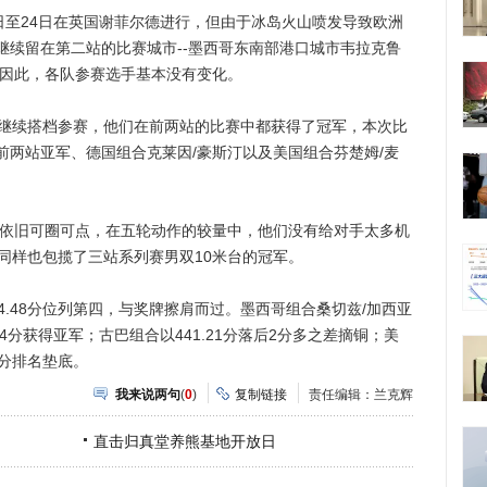
至24日在英国谢菲尔德进行，但由于冰岛火山喷发导致欧洲
继续留在第二站的比赛城市--墨西哥东南部港口城市韦拉克鲁
。因此，各队参赛选手基本没有变化。
继续搭档参赛，他们在前两站的比赛中都获得了冠军，本次比
前两站亚军、德国组合克莱因/豪斯汀以及美国组合芬楚姆/麦
依旧可圈可点，在五轮动作的较量中，他们没有给对手太多机
们同样也包揽了三站系列赛男双10米台的冠军。
.48分位列第四，与奖牌擦肩而过。墨西哥组合桑切兹/加西亚
34分获得亚军；古巴组合以441.21分落后2分多之差摘铜；美
0分排名垫底。
我来说两句
(
0
)
复制链接
责任编辑：兰克辉
直击归真堂养熊基地开放日