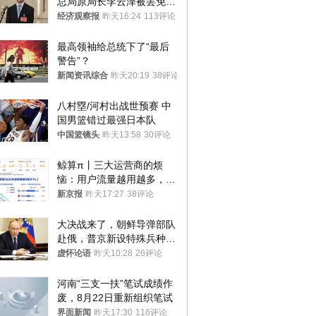
总局原局长李云泽被罢免全
国人大代表
经济观察报
昨天16:24
113评论
最高领袖给总统下了“最后
警告”？
新闻资讯综合
昨天20:19
38评论
八村塁/河村出战世预赛 中
国男篮错过最强日本队
中国篮镜头
昨天13:58
30评论
鲸算π丨三大运营商的烦
恼：用户流量越用越多，收
入却越来越少
新京报
昨天17:27
38评论
大决战来了，朝鲜导弹部队
赴俄，普京新设特殊兵种，
76岁老将扛旗
虚怀论语
昨天10:28
26评论
河南“三支一扶”笔试成绩作
废，8月22日重新组织笔试
界面新闻
昨天17:30
116评论