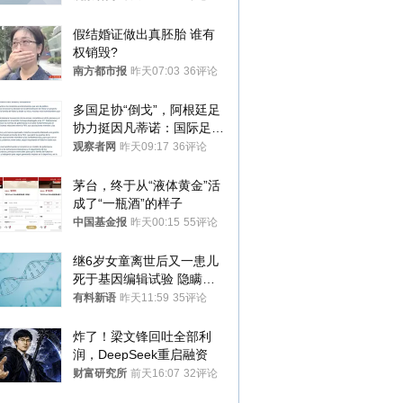
假结婚证做出真胚胎 谁有
权销毁?
南方都市报
昨天07:03
36评论
多国足协“倒戈”，阿根廷足
协力挺因凡蒂诺：国际足联
今后应继续在其领导下前行
观察者网
昨天09:17
36评论
茅台，终于从“液体黄金”活
成了“一瓶酒”的样子
中国基金报
昨天00:15
55评论
继6岁女童离世后又一患儿
死于基因编辑试验 隐瞒一
年才对外披露
有料新语
昨天11:59
35评论
炸了！梁文锋回吐全部利
润，DeepSeek重启融资
财富研究所
前天16:07
32评论