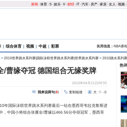
新闻
-
体育
-
S
-
娱乐
-
V
-
财经
-
IT
-
汽车
-
房产
-
家居
-
女人
-
视频
-
际
|
综合体育
|
视频
|
中超
|
彩票
实用信息：
NBA赛
态
>
2010世界跳水系列赛|国际泳联世界跳水系列赛|世界跳水系列赛
>
2010跳水系列
热
全/曹缘夺冠 德国组合无缘奖牌
2010年04月21日09:55
我来说两句
(
0
)
复制链接
大
中
小
010年国际泳联世界跳水系列赛最后一站在墨西哥韦拉克鲁斯进
，中国小将组合张雁全/曹缘以466.56分夺得冠军，墨西哥