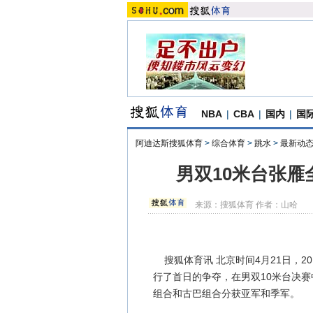
NBA
|
CBA
|
国内
|
国
阿迪达斯搜狐体育
>
综合体育
>
跳水
>
最新动
男双10米台张雁
来源：
搜狐体育
作者：山哈
搜狐体育讯 北京时间4月21日，2
行了首日的争夺，在男双10米台决赛中
组合和古巴组合分获亚军和季军。