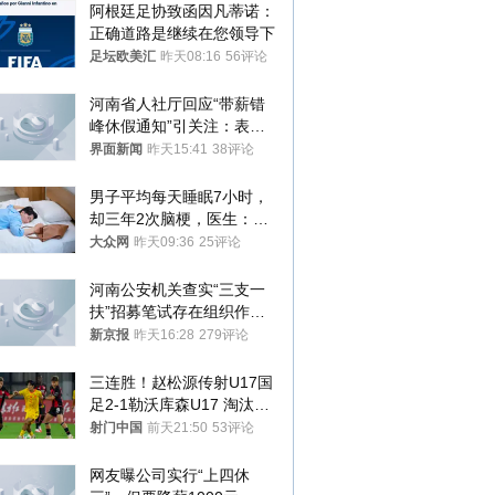
阿根廷足协致函因凡蒂诺：
正确道路是继续在您领导下
足坛欧美汇
昨天08:16
56评论
河南省人社厅回应“带薪错
峰休假通知”引关注：表述
不够准确，待修改后印发
界面新闻
昨天15:41
38评论
男子平均每天睡眠7小时，
却三年2次脑梗，医生：这
样睡觉更伤身
大众网
昨天09:36
25评论
河南公安机关查实“三支一
扶”招募笔试存在组织作弊
犯罪行为
新京报
昨天16:28
279评论
三连胜！赵松源传射U17国
足2-1勒沃库森U17 淘汰赛
将战河床
射门中国
前天21:50
53评论
网友曝公司实行“上四休