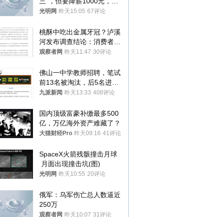
三”，但要降薪1000元，不
接受只能辞职
光明网
昨天15:05
67评论
桃酥中吃出金属牙冠？泸溪
河发布调查结论：消费者已
澄清，所发视频情况不属实
观察者网
昨天11:47
30评论
佛山一中学教师招聘，笔试
前13名被淘汰，后5名进体
检，被疑萝卜岗，官方通
九派新闻
昨天13:33
408评论
报：已叫停
国内顶级富豪补缴最多500
亿，万亿海外资产难藏了？
大猫财经Pro
昨天09:16
41评论
SpaceX火箭残骸撞击月球
 月面出现撞击坑(图)
光明网
昨天10:55
20评论
俄军：乌军伤亡总人数逼近
250万
观察者网
昨天10:07
31评论