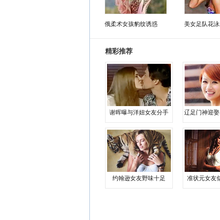
俄柔术女孩豹纹诱惑
美女足队花泳
精彩推荐
谢晖曝与洋妞女友分手
辽足门神迎娶
约翰逊女友野味十足
准状元女友