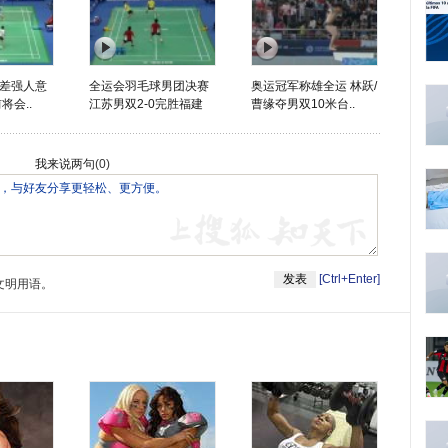
差强人意
全运会羽毛球男团决赛
奥运冠军称雄全运 林跃/
将会..
江苏男双2-0完胜福建
曹缘夺男双10米台..
我来说两句
(
0
)
[Ctrl+Enter]
文明用语。