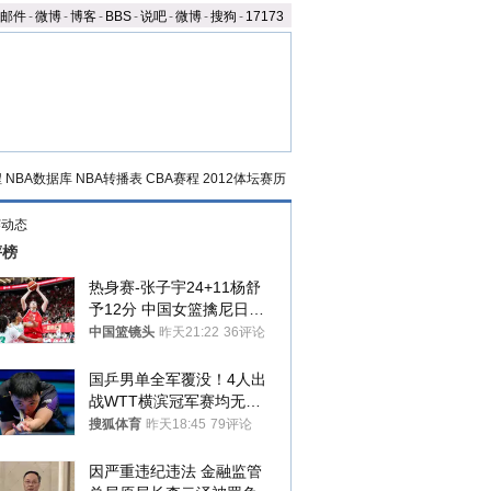
邮件
-
微博
-
博客
-
BBS
-
说吧
-
微博
-
搜狗
-
17173
程
NBA数据库
NBA转播表
CBA赛程
2012体坛赛历
赛动态
评榜
热身赛-张子宇24+11杨舒
予12分 中国女篮擒尼日利
亚
中国篮镜头
昨天21:22
36评论
国乒男单全军覆没！4人出
战WTT横滨冠军赛均无缘
八强
搜狐体育
昨天18:45
79评论
因严重违纪违法 金融监管