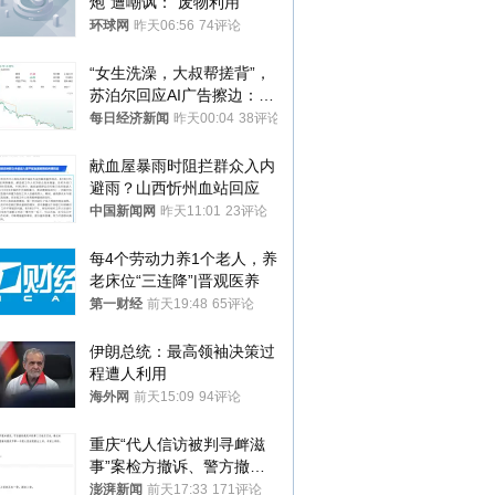
炮”遭嘲讽：“废物利用”
环球网
昨天06:56
74评论
“女生洗澡，大叔帮搓背”，
苏泊尔回应AI广告擦边：视
频全下架，已强化内容管理
每日经济新闻
昨天00:04
38评论
与审核
献血屋暴雨时阻拦群众入内
避雨？山西忻州血站回应
中国新闻网
昨天11:01
23评论
每4个劳动力养1个老人，养
老床位“三连降”|晋观医养
第一财经
前天19:48
65评论
伊朗总统：最高领袖决策过
程遭人利用
海外网
前天15:09
94评论
重庆“代人信访被判寻衅滋
事”案检方撤诉、警方撤
案，两被告人获国赔
澎湃新闻
前天17:33
171评论