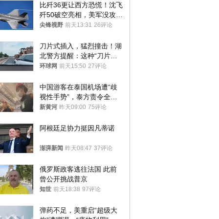
比歼36更让西方恐慌！沈飞
歼50破空亮相，美军没攻克
的技术被拿下
尖锋视野
前天13:31
26评论
刀片式插入，猛烈撞击！湖
北警方提醒：这种“刀片超
车”，太危险了
环球网
前天15:50
27评论
中国游客在泰国机场遭“歧
视性手势”，泰方责令全面
调查，对责任人采取最严厉
新黄河
昨天09:00
75评论
处分
阿根廷足协力挺因凡蒂诺
澎湃新闻
昨天08:47
37评论
俄罗斯政客逃往法国 此前
曾公开挑战普京
知世
前天18:38
97评论
弹药不足，美重启“超级大