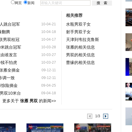
网页
新闻
相关推荐
人跳台冠军
水瓶男双子女
10-04-21
缘翻腾
射手男双子女
10-04-18
蝉联男双桂冠
天津到韦拉克鲁斯
10-04-17
0米跳台冠军
张雁的相关信息
10-03-28
定由谁发言
男双的相关信息
10-03-27
牛犊不怕虎
曹缘的相关信息
10-03-27
/张雁全摘金
09-12-11
 步调一致
09-12-11
缘惊险摘金
09-04-25
男双10米台
09-04-18
更多关于
张雁 男双
的新闻>>
1/3