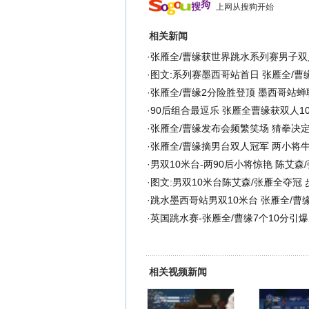
上网从搜狗开始
相关新闻
·
张雁全/曹缘获世界跳水系列赛男子双
·
图文:系列赛墨西哥站首日 张雁全/曹
·
张雁全/曹缘2分险胜登顶 墨西哥站
·
90后组合最逗乐 张雁全曹缘获双人1
·
张雁全/曹缘发布会频繁笑场 猜拳决
·
张雁全/曹缘摘男台双人冠军 两小将
·
男双10米台-两90后小将惊艳 陈艾森
·
图文:男双10米台陈艾森/张雁全夺冠
·
跳水墨西哥站男双10米台 张雁全/曹
·
英国跳水赛-张雁全/曹缘7个10分引爆
相关视频新闻