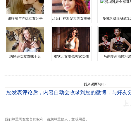
谢晖曝与洋妞女友分手
辽足门神迎娶大美女主播
曼城乳娃全裸遮3
约翰逊女友野味十足
准状元女友似邻家女孩
马刺萝莉清纯可
我来说两句
(
3
)
我们尊重网友发言的权利，请您尊重他人，文明用语。