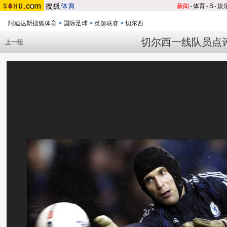
新闻
-
体育
-
S
-
娱
阿迪达斯搜狐体育
>
国际足球
>
英超联赛
>
切尔西
切尔西一线队员点
上一组