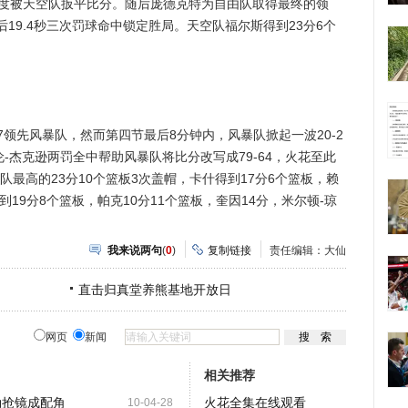
一度被天空队扳平比分。随后庞德克特为自由队取得最终的领
19.4秒三次罚球命中锁定胜局。天空队福尔斯得到23分6个
领先风暴队，然而第四节最后8分钟内，风暴队掀起一波20-2
-杰克逊两罚全中帮助风暴队将比分改写成79-64，火花至此
队最高的23分10个篮板3次盖帽，卡什得到17分6个篮板，赖
到19分8个篮板，帕克10分11个篮板，奎因14分，米尔顿-琼
我来说两句
(
0
)
复制链接
责任编辑：大仙
直击归真堂养熊基地开放日
网页
新闻
相关推荐
勒抢镜成配角
火花全集在线观看
10-04-28