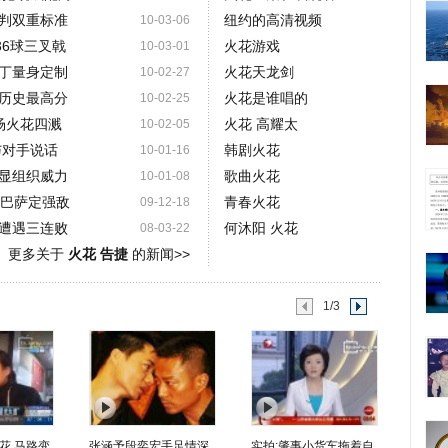
判双重标准
纽约的高清视频
10-03-06
36球三叉戟
火花游戏
10-03-01
丁量身定制
火花天龙剑
10-02-27
历史最高分
火花是谁唱的
10-02-25
场火花四溅
火花 高耀太
10-02-05
与对手说话
韩剧火花
10-01-16
显组织威力
歌曲火花
10-01-08
马巴萨定强敌
青春火花
09-12-18
遭遇三连败
何沐阳 火花
08-03-22
更多关于
火花 告捷
的新闻>>
1/3
花 马路变
张涵予段奕宏手足情深
实拍:肇事小货车拖着自