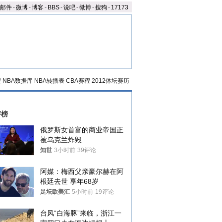
邮件
-
微博
-
博客
-
BBS
-
说吧
-
微博
-
搜狗
-
17173
程
NBA数据库
NBA转播表
CBA赛程
2012体坛赛历
评榜
俄罗斯女首富的商业帝国正
被乌克兰炸毁
知世
3小时前
39评论
阿媒：梅西父亲豪尔赫在阿
根廷去世 享年68岁
足坛欧美汇
5小时前
19评论
台风“白海豚”来临，浙江一