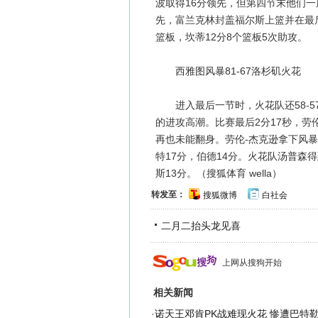
波取得16分领先，但第四节末他们
先，富兰克林封盖福尔斯上篮并在最后
篮板，坎蒂12分8个篮板5次助攻。
西雅图风暴81-67洛杉矶火花
进入最后一节时，火花队还58-57
的进攻高潮。比赛最后2分17秒，劳伦
再也未能翻身。劳伦-杰克逊拿下风暴
特17分，伯德14分。火花队汤普森得
斯13分。（搜狐体育 wella）
转发至：
搜狐微博
白社会
二月二抬头龙见喜
上网从搜狗开始
相关新闻
·
诺天王邓肯PK战难现火花 惨遭巴特