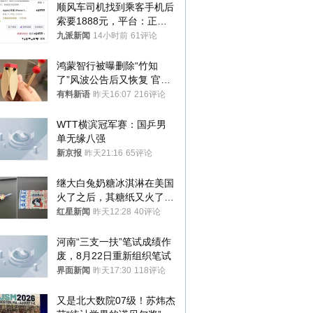
顺风车司机找到乘客手机后
索要1888元，平台：正和
司机沟通协商
九派新闻
14小时前
61评论
鸿蒙智行被曝删除“竹知
了”风波公告后又恢复 官媒
曾力挺：劝华为要大度的，
有料新语
昨天16:07
216评论
你们适不适合？
WTT横滨冠军赛：国乒男
单无缘八强
新京报
昨天21:16
65评论
继大白兔奶糖冰淇淋在美国
火了之后，其糖纸又火了！
海外博主盛赞：平面设计经
红星新闻
昨天12:28
40评论
典之作
河南“三支一扶”笔试成绩作
废，8月22日重新组织笔试
界面新闻
昨天17:30
118评论
又是北大数院07级！苏炜杰