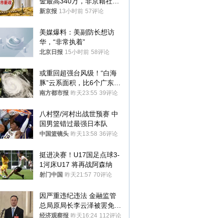
金最高340万，非京籍社保
1年
新京报
13小时前
57评论
美媒爆料：美副防长想访
华，“非常执着”
北京日报
15小时前
58评论
或重回超强台风级！“白海
豚”云系面积，比6个广东还
大！深圳官方：注意这件事
南方都市报
昨天23:55
39评论
八村塁/河村出战世预赛 中
国男篮错过最强日本队
中国篮镜头
昨天13:58
36评论
挺进决赛！U17国足点球3-
1河床U17 将再战阿森纳
射门中国
昨天21:57
70评论
因严重违纪违法 金融监管
总局原局长李云泽被罢免全
国人大代表
经济观察报
昨天16:24
112评论