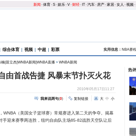
新闻
-
体育
-
S
-
娱乐
-
V
-
财经
-
IT
-
汽车
-
房产
-
家居
-
女人
-
视频
-
|
综合体育
|
视频
|
中超
|
彩票
实用信息：
NBA赛
陈楠|苗立杰|WNBA新闻|WNBA直播
>
WNBA新闻
热
自由首战告捷 风暴末节扑灭火花
2010年05月17日11:27
我来说两句
(
0
)
复制链接
大
中
小
，WNBA（美国女子篮球赛）常规赛进入第二天的争夺。揭幕
手迎来赛季两连胜，纽约自由队主场85-82战胜天空队让后