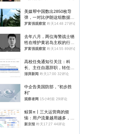
美媒帮中国数出2850枚导
弹，一对比伊朗这组数据，
发现出大事了
罗富强观察室
昨天14:48
27评论
去年八月，两位海警战士牺
牲在维护黄岩岛主权的行动
中
罗富强观察室
昨天14:55
89评论
高校任免通知引关注：科
长、主任自愿辞职，转任思
政辅导员
澎湃新闻
昨天17:00
32评论
中企告美国防部，“初步胜
利”
观察者网
15小时前
29评论
鲸算π丨三大运营商的烦
恼：用户流量越用越多，收
入却越来越少
新京报
昨天17:27
44评论