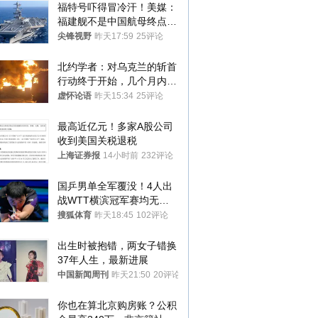
福特号吓得冒冷汗！美媒：
福建舰不是中国航母终点，
而是新起点！
尖锋视野
昨天17:59
25评论
北约学者：对乌克兰的斩首
行动终于开始，几个月内乌
将投降
虚怀论语
昨天15:34
25评论
最高近亿元！多家A股公司
收到美国关税退税
上海证券报
14小时前
232评论
国乒男单全军覆没！4人出
战WTT横滨冠军赛均无缘
八强
搜狐体育
昨天18:45
102评论
出生时被抱错，两女子错换
37年人生，最新进展
中国新闻周刊
昨天21:50
20评论
你也在算北京购房账？公积