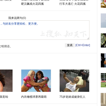
硬汉飙戏火花四溅
行车大逃亡 火花四溅
我来说两句
(
0
)
[Ctrl+Enter]
文明用语。
装彩绘
内衣橄榄球赛再吸睛
75岁老妪成健身狂人