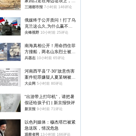
家四口走在海边堤坝上，其
中9岁男孩被巨浪卷入海
三湘都市报
7小时前
146评论
中，搜救仍在进行
俄媒终于公开质问！打了乌
克兰这么久,为什么赢不了?
答案令人沉默
尖锋视野
10小时前
25评论
南海真相公开！用命挡住菲
方撞船，两名山东烈士被授
武警最高荣誉
兵器志
10小时前
65评论
河南西平县“7·30”故意伤害
案件犯罪嫌疑人夏某钢被抓
获
大众网
5小时前
80评论
“出游带上打印机”，请把暑
假还给孩子们 | 新京报快评
新京报
9小时前
71评论
以色列媒体：穆杰塔巴被紧
急送医，情况危急
观察者网
13小时前
166评论