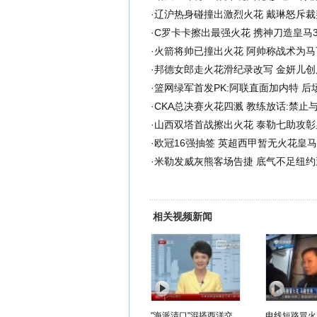
·
辽沪热身碰撞出激烈火花 戴琳怒斥裁
·
C罗卡卡擦出最强火花 携神刀造皇马
·
火箭将帅已撞出火花 阿帅称战术为马
·
邦德女郎走火花滑纪录改写 金妍儿创
·
篮网绿军首发PK:阿联直面加内特 后
·
CKA总决赛火花四溅 教练放话:禁止
·
山西双塔首战擦出火花 泰勒七助攻彰
·
欧冠16强抽签 英超西甲暂无火花皇
·
米勒发威灰熊客场告捷 底气不足纽约
相关视频新闻
"海派清口"混搭西洋交
电线短路冒火