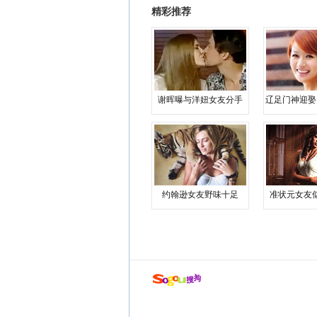
精彩推荐
谢晖曝与洋妞女友分手
辽足门神迎娶
约翰逊女友野味十足
准状元女友