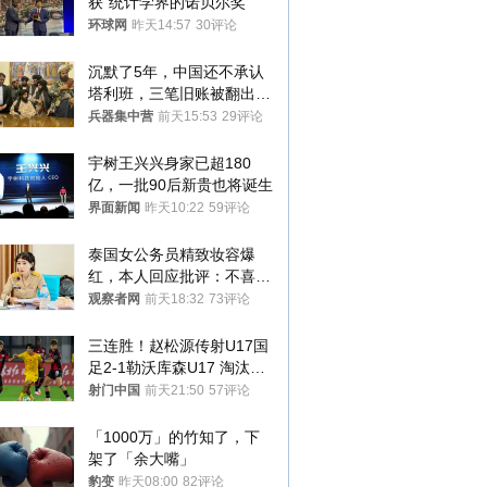
获“统计学界的诺贝尔奖”
环球网
昨天14:57
30评论
沉默了5年，中国还不承认
塔利班，三笔旧账被翻出，
最大风险出现
兵器集中营
前天15:53
29评论
宇树王兴兴身家已超180
亿，一批90后新贵也将诞生
界面新闻
昨天10:22
59评论
泰国女公务员精致妆容爆
红，本人回应批评：不喜欢
就别看
观察者网
前天18:32
73评论
三连胜！赵松源传射U17国
足2-1勒沃库森U17 淘汰赛
将战河床
射门中国
前天21:50
57评论
「1000万」的竹知了，下
架了「余大嘴」
豹变
昨天08:00
82评论