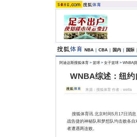
NBA
|
CBA
|
国内
|
国际
阿迪达斯搜狐体育
>
篮球
>
女子篮球
>
WNBA|
WNBA综述：纽约
来源：
搜狐体育
作者：wella
搜狐体育讯 北京时间5月17日消息
战告捷的神秘队和梦想队均击败各自对
者遭遇两连败。