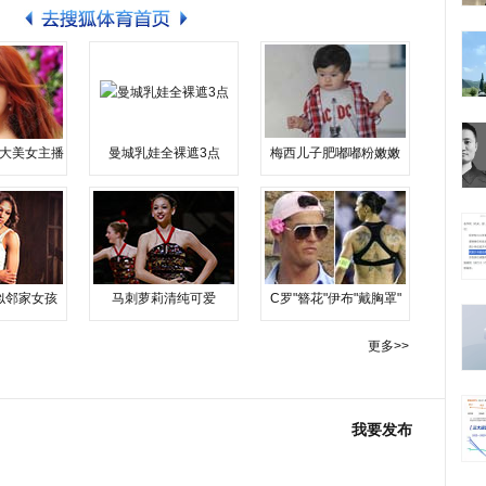
大美女主播
曼城乳娃全裸遮3点
梅西儿子肥嘟嘟粉嫩嫩
似邻家女孩
马刺萝莉清纯可爱
C罗"簪花"伊布"戴胸罩"
更多>>
我要发布