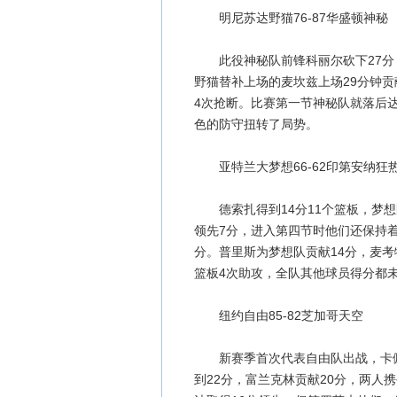
明尼苏达野猫76-87华盛顿神秘
此役神秘队前锋科丽尔砍下27分，史
野猫替补上场的麦坎兹上场29分钟贡
4次抢断。比赛第一节神秘队就落后达
色的防守扭转了局势。
亚特兰大梦想66-62印第安纳狂
德索扎得到14分11个篮板，梦想队
领先7分，进入第四节时他们还保持着
分。普里斯为梦想队贡献14分，麦考特
篮板4次助攻，全队其他球员得分都
纽约自由85-82芝加哥天空
新赛季首次代表自由队出战，卡佩
到22分，富兰克林贡献20分，两人