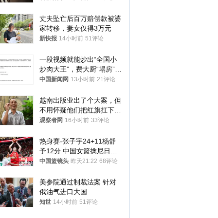
丈夫坠亡后百万赔偿款被婆
家转移，妻女仅得3万元
新快报
14小时前
51评论
一段视频就能炒出“全国小
炒肉大王”，费大厨“塌房”了
吗？
中国新闻网
13小时前
21评论
越南出版业出了个大案，但
不用怀疑他们把红旗扛下去
的决心
观察者网
16小时前
33评论
热身赛-张子宇24+11杨舒
予12分 中国女篮擒尼日利
亚
中国篮镜头
昨天21:22
68评论
美参院通过制裁法案 针对
俄油气进口大国
知世
14小时前
51评论