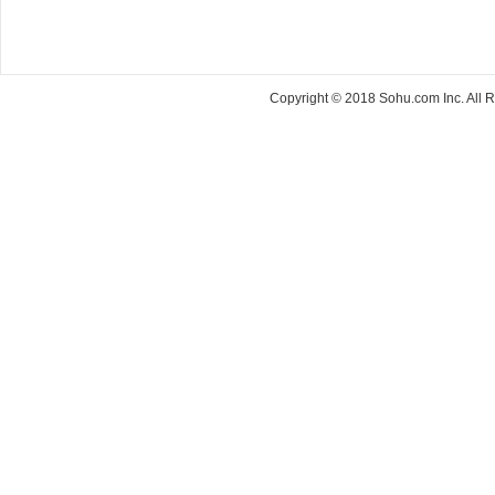
Copyright © 2018 Sohu.com Inc. Al