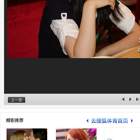
上一页
精彩推荐