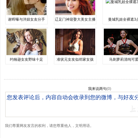
谢晖曝与洋妞女友分手
辽足门神迎娶大美女主播
曼城乳娃全裸遮3
约翰逊女友野味十足
准状元女友似邻家女孩
马刺萝莉清纯可
我来说两句
(
0
)
我们尊重网友发言的权利，请您尊重他人，文明用语。