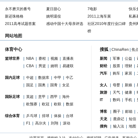
永不磨灭的番号
夏日甜心
7电影
快乐
新还珠格格
姚明退役
2011上海车展
私募
2011高考试题答案
感动中国十大母亲评选
社区2010年度行业口碑
贵州
榜
网站地图
体育中心
搜狐
|
ChinaRen
|
焦
篮球世界
|
NBA
|
赛程
|
视频
|
直播表
新闻
|
军事
|
公益
|
|
CBA
|
男篮
|
姚明
|
易建联
财经
|
股票
|
理财
|
汽车
|
购车
|
家居
|
国内足球
|
中超
|
数据库
|
中甲
|
中乙
|
国足
|
国奥
|
国青
|
女足
女人
|
母婴
|
新娘
|
旅游
|
天气
|
健康
|
国际足球
|
英超
|
意甲
|
西甲
|
海外
IT
|
数码
|
手机
|
|
欧预赛
|
欧冠
|
欧联
|
数据
博客
|
圈子
|
邮箱
|
综合体育
|
乒乓球
|
排球
|
体操
|
台球
天龙
|
鹿鼎记
|
短信
|
F1
|
高尔夫
|
刘翔
|
滚动
搜狗
|
输入法
|
地图