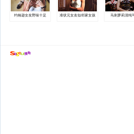
约翰逊女友野味十足
准状元女友似邻家女孩
马刺萝莉清纯