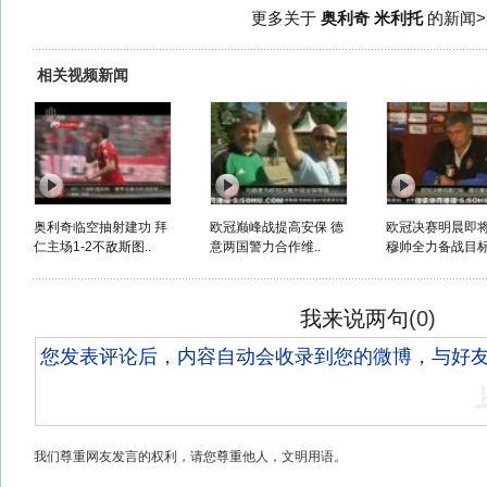
更多关于
奥利奇 米利托
的新闻>
相关视频新闻
奥利奇临空抽射建功 拜
欧冠巅峰战提高安保 德
欧冠决赛明晨即
仁主场1-2不敌斯图..
意两国警力合作维..
穆帅全力备战目标.
我来说两句
(
0
)
我们尊重网友发言的权利，请您尊重他人，文明用语。