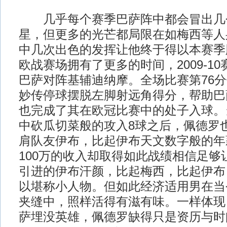
几乎每个赛季巴萨阵中都会冒出几
星，但更多的光芒都局限在如梅西等人
中几次出色的发挥让他终于得以本赛季
欧战赛场拥有了更多的时间，2009-1
巴萨对阵基辅迪纳摩。全场比赛第76
妙传停球摆脱左脚射远角得分，帮助巴萨
也完成了其在欧冠比赛中的处子入球。
中砍瓜切菜般的攻入8球之后，佩德罗
肩队友伊布，比起伊布天文数字般的年
100万的收入却取得如此战绩相信足够
引进的伊布汗颜，比起梅西，比起伊布
以堪称小人物。但如此经济适用男在当
夹缝中，照样活得有滋有味。一样体现
萨埋没英雄，佩德罗缺得只是资历与时