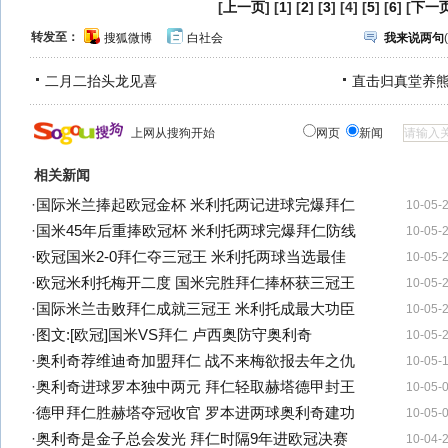
[
上一页
] [
1
] [
2
] [
3
] [4] [
5
] [
6
] [
下一
转发至：
搜狐微博
白社会
我来说两句
(
二月二抬头龙见喜
直击归真堂养
上网从搜狗开始
网页
新闻
相关新闻
·
国际米兰捧起欧冠金杯 米利托两记进球完爆拜仁
10-05-
·
国米45年后重捧欧冠杯 米利托两球完爆拜仁防线
10-05-
·
欧冠国米2-0拜仁夺三冠王 米利托两球当选最佳
10-05-
·
欧冠米利托梅开二度 国米完胜拜仁捧杯获三冠王
10-05-
·
国际米兰击败拜仁成就三冠王 米利托成最大功臣
10-05-
·
图文:[欧冠]国米VS拜仁 卢西奥防守奥利奇
10-05-
·
奥利奇荐维迪奇加盟拜仁 战不来梅欲报去年之仇
10-05-
·
奥利奇进球罗本独中两元 拜仁轻取赫塔德甲封王
10-05-
·
德甲拜仁胜赫塔夺冠收官 罗本进两球奥利奇建功
10-05-
·
奥利奇是金子总会发光 拜仁时隔9年进欧冠决赛
10-04-