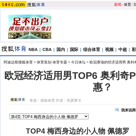
新闻
-
体育
-
S
NBA
|
CBA
|
国内
|
国际
|
综合体育
|
视频
|
中超
|
彩
阿迪达斯搜狐体育
>
体育策划-体育专题
>
今日体坛
>
欧冠赛场的经济适用男 奥利奇
欧冠经济适用男TOP6 奥利奇
惠？
来源：
搜狐体育
作者：风萧萧兮
我来说两
TOP4 梅西身边的小人物 佩德罗