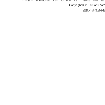
设置首页
-
搜狗输入法
-
支付中心
-
搜狐招聘
-
广告服务
-
客服中心
Copyright
©
2018 Sohu.com 
搜狐不良信息举