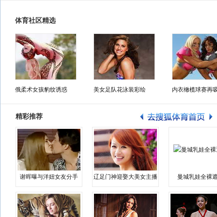
体育社区精选
俄柔术女孩豹纹诱惑
美女足队花泳装彩绘
内衣橄榄球赛再
精彩推荐
谢晖曝与洋妞女友分手
辽足门神迎娶大美女主播
曼城乳娃全裸遮