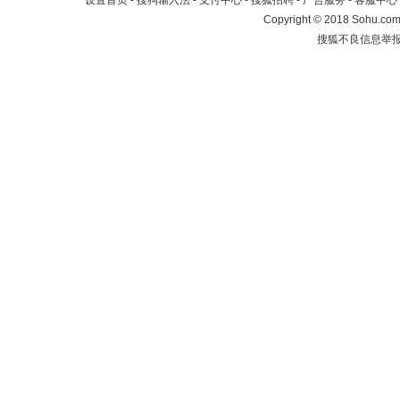
设置首页
-
搜狗输入法
-
支付中心
-
搜狐招聘
-
广告服务
-
客服中心
Copyright
©
2018 Sohu.com 
搜狐不良信息举