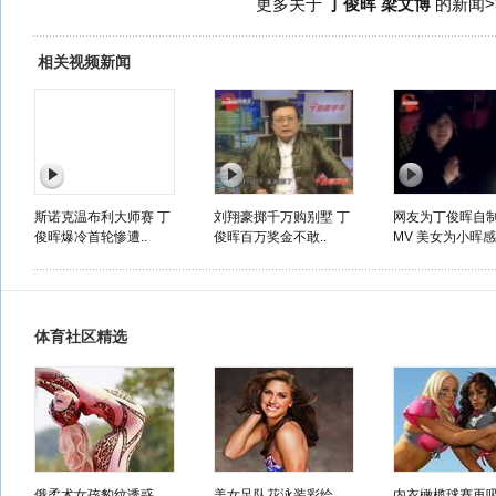
更多关于
丁俊晖 梁文博
的新闻>
相关视频新闻
斯诺克温布利大师赛 丁
刘翔豪掷千万购别墅 丁
网友为丁俊晖自
俊晖爆冷首轮惨遭..
俊晖百万奖金不敢..
MV 美女为小晖感动
体育社区精选
俄柔术女孩豹纹诱惑
美女足队花泳装彩绘
内衣橄榄球赛再