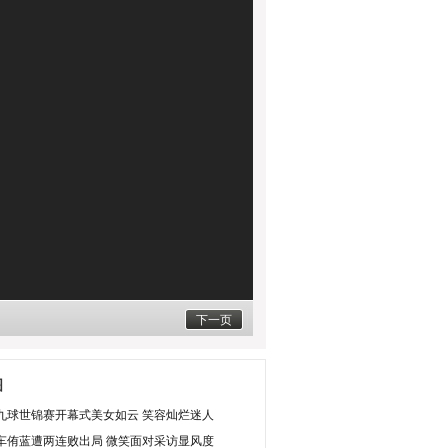
下一页
图
九球世锦赛开幕式美女如云 笑容灿烂迷人
车侑蓝遭两连败出局 微笑面对采访显风度