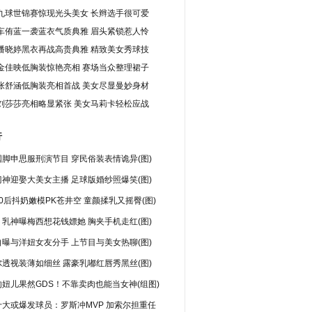
九球世锦赛惊现光头美女 长辫选手很可爱
车侑蓝一袭蓝衣气质典雅 眉头紧锁惹人怜
潘晓婷黑衣再战高贵典雅 精致美女秀球技
金佳映低胸装惊艳亮相 赛场当众整理裙子
张舒涵低胸装亮相首战 美女尽显曼妙身材
刘莎莎亮相略显紧张 美女马莉卡轻松应战
行
脚申思服刑演节目 穿民俗装表情诡异(图)
神迎娶大美女主播 足球版婚纱照爆笑(图)
0后抖奶嫩模PK苍井空 童颜揉乳又摇臀(图)
乳神曝梅西想花钱嫖她 胸夹手机走红(图)
曝与洋妞女友分手 上节目与美女热聊(图)
透视装薄如细丝 露豪乳嘟红唇秀黑丝(图)
妞儿果然GDS！不靠卖肉也能当女神(组图)
十大或爆发球员：罗斯冲MVP 加索尔担重任