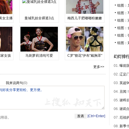
组图：
组图：
美女主播
曼城乳娃全裸遮3点
梅西儿子肥嘟嘟粉嫩嫩
组图：
组图：
组图：
组图：
邻家女孩
马刺萝莉清纯可爱
C罗"簪花"伊布"戴胸罩"
幻灯排
01.
曝前国
更多>>
02.
辽足门
我来说两句
(
0
)
03.
英超9
04.
丑闻！
05.
谢晖自
06.
谢莉尔
[Ctrl+Enter]
明用语。
07.
厄祖的
08.
新季