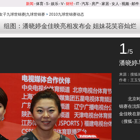
新闻
-
体育
-
S
-
娱乐
-
V
-
财经
-
IT
-
汽车
-
房产
-
家居
-
女人
-
视频
-
邮件
年女子九球世锦赛|九球世锦赛
>
2010九球世锦赛动态
组图：潘晓婷金佳映亮相发布会 姐妹花笑容灿烂
1
/5
潘晓婷
来源：搜狐
作者：王玉玺
北京时间8
锦赛在沈
金佳映在
（搜狐-王