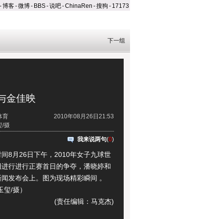
-
博客
-
微博
-
BBS
-
说吧
-
ChinaRen
-
搜狗
-
17173
下一组
与金佳映
体育
2010年08月26日21:53
/摄
我来说两句
(
0
)
月26日下午，2010年女子九球世
阳进行进行正赛首日的争夺，潘晓婷和
新闻发布会上。图为现场精彩瞬间 。
玉玺/摄）
(责任编辑：马克杰)