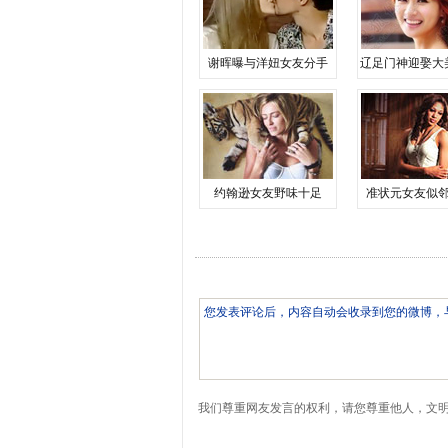
谢晖曝与洋妞女友分手
辽足门神迎娶大
约翰逊女友野味十足
准状元女友似
我们尊重网友发言的权利，请您尊重他人，文