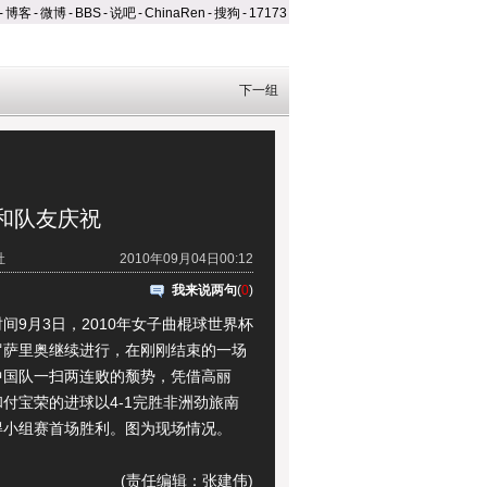
-
博客
-
微博
-
BBS
-
说吧
-
ChinaRen
-
搜狗
-
17173
下一组
和队友庆祝
社
2010年09月04日00:12
我来说两句
(
0
)
9月3日，2010年女子曲棍球世界杯
罗萨里奥继续进行，在刚刚结束的一场
中国队一扫两连败的颓势，凭借高丽
付宝荣的进球以4-1完胜非洲劲旅南
得小组赛首场胜利。图为现场情况。
）
(责任编辑：张建伟)