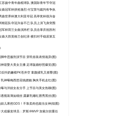
江苏扬中青年曲棍球队 澳国际青年节夺冠
女曲冠军杯拼抢激烈 付宝荣与裁判有争执
男曲世界杯澳大利亚夺冠 高举奖杯很兴奋
阿根廷队夺冠兴奋不已 队员上演飞身突围
冠军杯荷兰女曲演跨栏 队员击掌庆祝胜利
女曲大胜英格兰创纪录 横扫对手稳居第五
行
脚申思服刑演节目 穿民俗装表情诡异(图)
神迎娶大美女主播 足球版婚纱照爆笑(图)
0后抖奶嫩模PK苍井空 童颜揉乳又摇臀(图)
乳神曝梅西想花钱嫖她 胸夹手机走红(图)
曝与洋妞女友分手 上节目与美女热聊(图)
透视装薄如细丝 露豪乳嘟红唇秀黑丝(图)
妞儿果然GDS！不靠卖肉也能当女神(组图)
十大或爆发球员：罗斯冲MVP 加索尔担重任