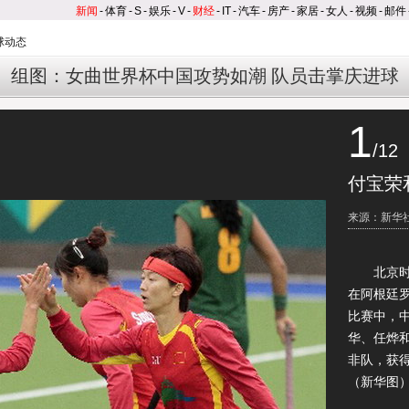
新闻
-
体育
-
S
-
娱乐
-
V
-
财经
-
IT
-
汽车
-
房产
-
家居
-
女人
-
视频
-
邮件
球动态
组图：女曲世界杯中国攻势如潮 队员击掌庆进球
1
/12
付宝荣
来源：新华
北京时间
在阿根廷
比赛中，
华、任烨和
非队，获
（新华图