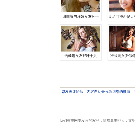
谢晖曝与洋妞女友分手
辽足门神迎娶大
约翰逊女友野味十足
准状元女友似
我们尊重网友发言的权利，请您尊重他人，文