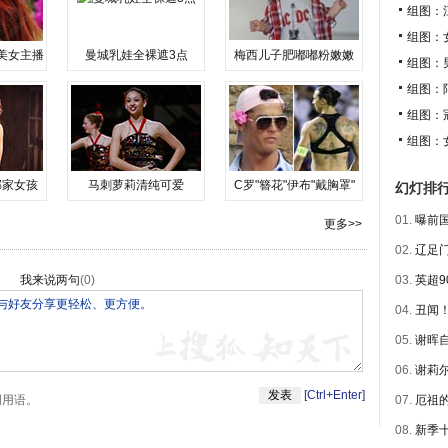
组图：
组图：
美女主播
曼城乳娃全裸遮3点
梅西儿子肥嘟嘟粉嫩嫩
组图：
组图：
组图：
组图：
邻家女孩
马刺萝莉清纯可爱
C罗"簪花"伊布"戴胸罩"
幻灯排
01.
曝前国
更多>>
02.
辽足门
我来说两句
(
0
)
03.
英超9
04.
丑闻！
05.
谢晖自
06.
谢莉尔
[Ctrl+Enter]
明用语。
07.
厄祖的
08.
新季