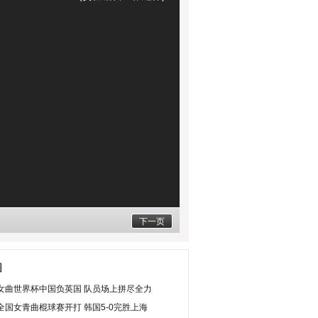
下一页
图
女曲世界杯中国负英国 队员场上拼尽全力
全国女青曲棍球赛开打 韩国5-0完胜上海