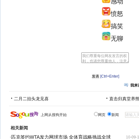
感动
愤怒
搞笑
无聊
[Ctrl+Enter]
我来
二月二抬头龙见喜
直击归真堂养
上网从搜狗开始
网页
新闻
相关新闻
·
匹克签约WTA发力网球市场 全体育战略挑战全球
10-09-