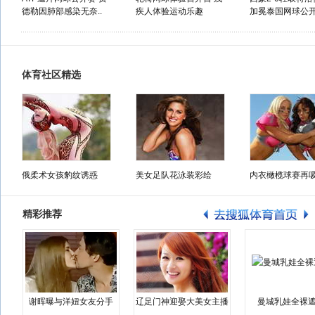
德勒因肺部感染无奈..
疾人体验运动乐趣
加冕泰国网球公开赛
体育社区精选
俄柔术女孩豹纹诱惑
美女足队花泳装彩绘
内衣橄榄球赛再
精彩推荐
谢晖曝与洋妞女友分手
辽足门神迎娶大美女主播
曼城乳娃全裸遮