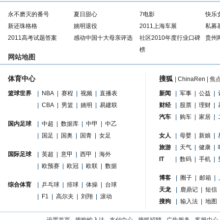
永不磨灭的番号
夏日甜心
7电影
快乐
新还珠格格
姚明退役
2011上海车展
私募
2011高考试题答案
感动中国十大母亲评选
社区2010年度行业口碑
贵州
榜
网站地图
体育中心
搜狐
|
ChinaRen
|
焦
篮球世界
|
NBA
|
赛程
|
视频
|
直播表
新闻
|
军事
|
公益
|
|
CBA
|
男篮
|
姚明
|
易建联
财经
|
股票
|
理财
|
汽车
|
购车
|
家居
|
国内足球
|
中超
|
数据库
|
中甲
|
中乙
|
国足
|
国奥
|
国青
|
女足
女人
|
母婴
|
新娘
|
旅游
|
天气
|
健康
|
国际足球
|
英超
|
意甲
|
西甲
|
海外
IT
|
数码
|
手机
|
|
欧预赛
|
欧冠
|
欧联
|
数据
博客
|
圈子
|
邮箱
|
综合体育
|
乒乓球
|
排球
|
体操
|
台球
天龙
|
鹿鼎记
|
短信
|
F1
|
高尔夫
|
刘翔
|
滚动
搜狗
|
输入法
|
地图