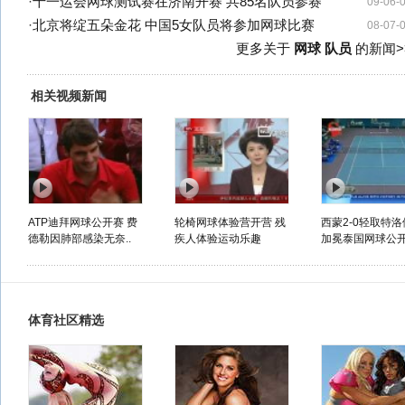
·
十一运会网球测试赛在济南开赛 共85名队员参赛
09-06-
·
北京将绽五朵金花 中国5女队员将参加网球比赛
08-07-
更多关于
网球 队员
的新闻>
相关视频新闻
ATP迪拜网球公开赛 费
轮椅网球体验营开营 残
西蒙2-0轻取特洛
德勒因肺部感染无奈..
疾人体验运动乐趣
加冕泰国网球公开赛
体育社区精选