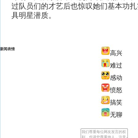
过队员们的才艺后也惊叹她们基本功扎
具明星潜质。
新闻表情
高兴
难过
感动
愤怒
搞笑
无聊