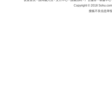
设置首页
-
搜狗输入法
-
支付中心
-
搜狐招聘
-
广告服务
-
客服中心
Copyright
©
2018 Sohu.com 
搜狐不良信息举