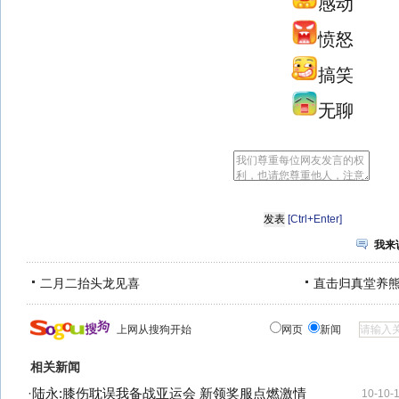
感动
愤怒
搞笑
无聊
[Ctrl+Enter]
我来
二月二抬头龙见喜
直击归真堂养
上网从搜狗开始
网页
新闻
相关新闻
·
陆永:膝伤耽误我备战亚运会 新领奖服点燃激情
10-10-