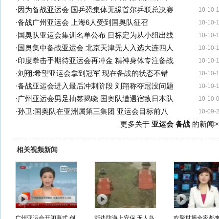
·
因为备战亚运会 国乒恐集体无缘首尔乒联总决赛
10-10-
·
备战广州亚运会 上海6人受到国奥队征召
10-10-
·
国奥队亚运会集训名单公布 目标定为从小组出线
10-10-
·
国奥集中备战亚运会 北京天津无人入选大连四人
10-10-
·
印度拳击手期待亚运会再冲金 精神身体专注备战
10-10-
·
刘翔:希望亚运会拿到冠军 现在备战的状态不错
10-10-
·
备战亚运会进入最后冲刺阶段 刘翔称夺冠没问题
10-10-
·
广州亚运会男足抽签揭晓 国奥队遭遇宿敌日本队
10-10-
·
孙卫:国奥队在亚洲属第三集团 亚运会目标前八
10-09-
更多关于
亚运会 备战
的新闻>
相关视频新闻
广州亚运会开闭幕式 创
浙边防海上安保 无人岛
欢聚世博全家都来