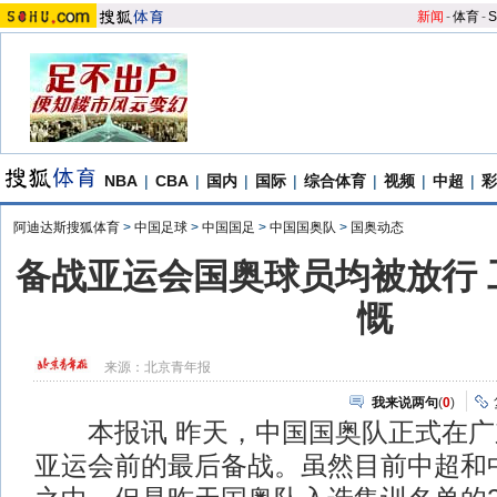
新闻
-
体育
-
S
NBA
|
CBA
|
国内
|
国际
|
综合体育
|
视频
|
中超
|
彩
阿迪达斯搜狐体育
>
中国足球
>
中国国足
>
中国国奥队
>
国奥动态
备战亚运会国奥球员均被放行 
慨
来源：
北京青年报
我来说两句
(
0
)
本报讯 昨天，中国国奥队正式在广
亚运会前的最后备战。虽然目前中超和