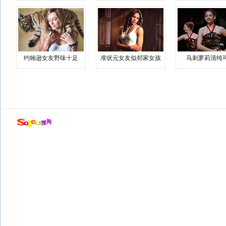
约翰逊女友野味十足
准状元女友似邻家女孩
马刺萝莉清纯