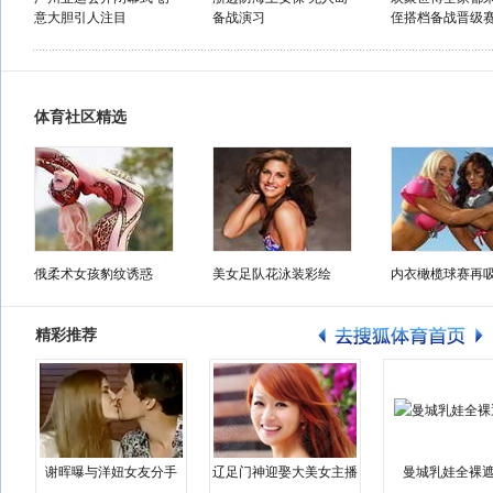
意大胆引人注目
备战演习
侄搭档备战晋级
体育社区精选
俄柔术女孩豹纹诱惑
美女足队花泳装彩绘
内衣橄榄球赛再
精彩推荐
谢晖曝与洋妞女友分手
辽足门神迎娶大美女主播
曼城乳娃全裸遮