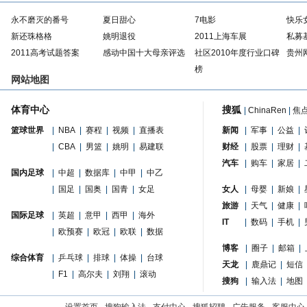
永不磨灭的番号
夏日甜心
7电影
快乐
新还珠格格
姚明退役
2011上海车展
私募
2011高考试题答案
感动中国十大母亲评选
社区2010年度行业口碑
贵州
榜
网站地图
体育中心
搜狐
|
ChinaRen
|
焦
篮球世界
|
NBA
|
赛程
|
视频
|
直播表
新闻
|
军事
|
公益
|
|
CBA
|
男篮
|
姚明
|
易建联
财经
|
股票
|
理财
|
汽车
|
购车
|
家居
|
国内足球
|
中超
|
数据库
|
中甲
|
中乙
|
国足
|
国奥
|
国青
|
女足
女人
|
母婴
|
新娘
|
旅游
|
天气
|
健康
|
国际足球
|
英超
|
意甲
|
西甲
|
海外
IT
|
数码
|
手机
|
|
欧预赛
|
欧冠
|
欧联
|
数据
博客
|
圈子
|
邮箱
|
综合体育
|
乒乓球
|
排球
|
体操
|
台球
天龙
|
鹿鼎记
|
短信
|
F1
|
高尔夫
|
刘翔
|
滚动
搜狗
|
输入法
|
地图