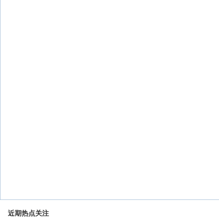
近期热点关注