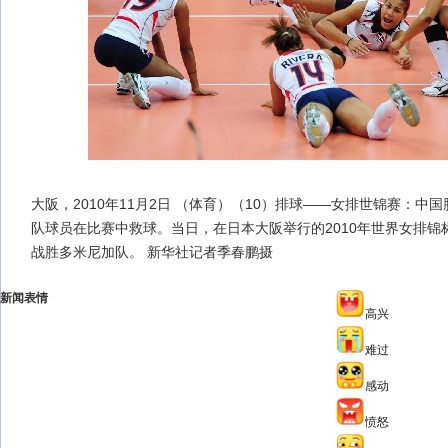
大阪，2010年11月2日 （体育）（10）排球——女排世锦赛：中国
队球员在比赛中救球。当日，在日本大阪举行的2010年世界女排锦
战胜多米尼加队。 新华社记者季春鹏摄
新闻表情
高兴
难过
感动
愤怒