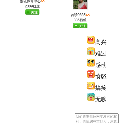
搜狐体育中心
2309粉丝
关注
曾珍9835
336粉丝
关注
高兴
难过
感动
愤怒
搞笑
无聊