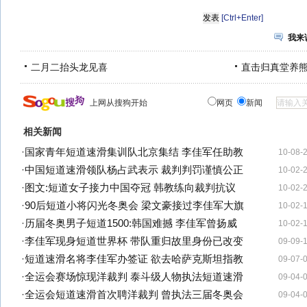
[Ctrl+Enter]
我来
二月二抬头龙见喜
直击归真堂养
上网从搜狗开始
网页
新闻
相关新闻
·
国家青年短道速滑集训队北京集结 李佳军任助教
10-08-
·
中国短道速滑领队杨占武表示 裁判判罚谨慎公正
10-02-
·
图文:短道女子接力中国夺冠 韩教练向裁判抗议
10-02-
·
90后短道小将闪光冬奥会 梁文豪接过李佳军大旗
10-02-
·
历届冬奥男子短道1500:韩国难撼 李佳军曾扬威
10-02-
·
李佳军现身短道世界杯 带队重归故里身份已改变
09-09-
·
短道速滑名将李佳军办签证 欲去哈萨克斯坦指教
09-07-
·
全运会赛场惊现洋裁判 泰斗级人物执法短道速滑
09-04-
·
全运会短道速滑首次聘洋裁判 曾执法三届冬奥会
09-04-