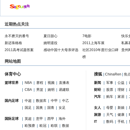
近期热点关注
永不磨灭的番号
夏日甜心
7电影
快乐
新还珠格格
姚明退役
2011上海车展
私募
2011高考试题答案
感动中国十大母亲评选
社区2010年度行业口碑
贵州
榜
网站地图
体育中心
搜狐
|
ChinaRen
|
焦
篮球世界
|
NBA
|
赛程
|
视频
|
直播表
新闻
|
军事
|
公益
|
|
CBA
|
男篮
|
姚明
|
易建联
财经
|
股票
|
理财
|
汽车
|
购车
|
家居
|
国内足球
|
中超
|
数据库
|
中甲
|
中乙
|
国足
|
国奥
|
国青
|
女足
女人
|
母婴
|
新娘
|
旅游
|
天气
|
健康
|
国际足球
|
英超
|
意甲
|
西甲
|
海外
IT
|
数码
|
手机
|
|
欧预赛
|
欧冠
|
欧联
|
数据