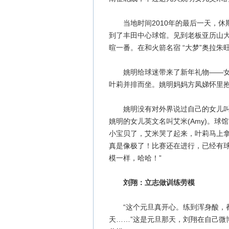
当地时间2010年的最后一天，休
到了丰田中心球馆。见到老板亚历山
暄一番。在和火箭名宿 “大梦”奥拉
姚明给球迷带来了新年礼物——女儿
叶莉并排而坐。姚明妈妈方凤娣怀里
姚明没有对外界说过自己的女儿叫什
姚明的女儿英文名叫艾米(Amy)。
小宝贝了，艾米哭了起来，叶莉马上
真是像极了！比赛还在进行，已经有球
模一样，哈哈！”
刘翔：立志做训练劳模
“这个元旦真开心。练到浑身酸，都
天……”这是元旦那天，刘翔在自己微