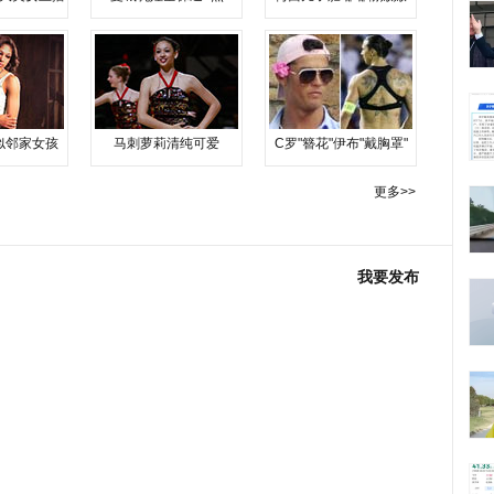
似邻家女孩
马刺萝莉清纯可爱
C罗"簪花"伊布"戴胸罩"
更多>>
我要发布