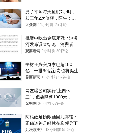
你们适不适合？
男子平均每天睡眠7小时，
却三年2次脑梗，医生：这
样睡觉更伤身
大众网
11小时前
25评论
桃酥中吃出金属牙冠？泸溪
河发布调查结论：消费者已
澄清，所发视频情况不属实
观察者网
9小时前
30评论
宇树王兴兴身家已超180
亿，一批90后新贵也将诞生
界面新闻
11小时前
59评论
网友曝公司实行“上四休
三”，但要降薪1000元，不
接受只能辞职
光明网
6小时前
67评论
阿根廷足协致函因凡蒂诺：
正确道路是继续在您领导下
足坛欧美汇
13小时前
55评论