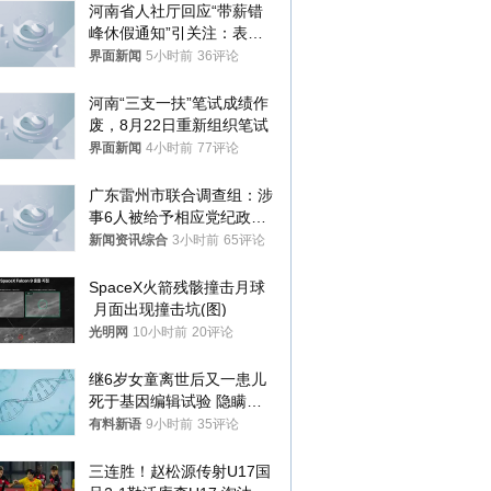
河南省人社厅回应“带薪错
峰休假通知”引关注：表述
不够准确，待修改后印发
界面新闻
5小时前
36评论
河南“三支一扶”笔试成绩作
废，8月22日重新组织笔试
界面新闻
4小时前
77评论
广东雷州市联合调查组：涉
事6人被给予相应党纪政务
处分和组织处理
新闻资讯综合
3小时前
65评论
SpaceX火箭残骸撞击月球
 月面出现撞击坑(图)
光明网
10小时前
20评论
继6岁女童离世后又一患儿
死于基因编辑试验 隐瞒一
年才对外披露
有料新语
9小时前
35评论
三连胜！赵松源传射U17国