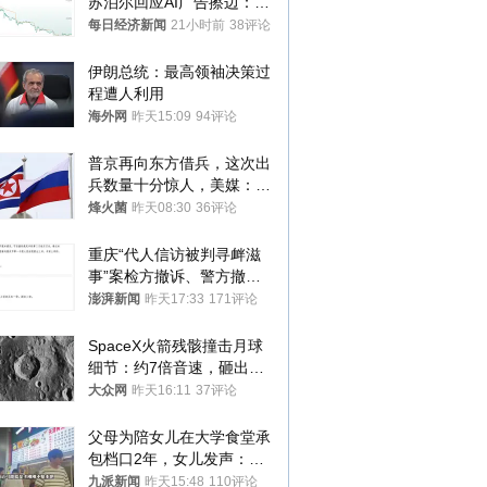
苏泊尔回应AI广告擦边：视
频全下架，已强化内容管理
每日经济新闻
21小时前
38评论
与审核
伊朗总统：最高领袖决策过
程遭人利用
海外网
昨天15:09
94评论
普京再向东方借兵，这次出
兵数量十分惊人，美媒：俄
朝要动真格？
烽火菌
昨天08:30
36评论
重庆“代人信访被判寻衅滋
事”案检方撤诉、警方撤
案，两被告人获国赔
澎湃新闻
昨天17:33
171评论
SpaceX火箭残骸撞击月球
细节：约7倍音速，砸出直
径约30米撞击坑
大众网
昨天16:11
37评论
父母为陪女儿在大学食堂承
包档口2年，女儿发声：初
衷是为了陪伴，毕业后将不
九派新闻
昨天15:48
110评论