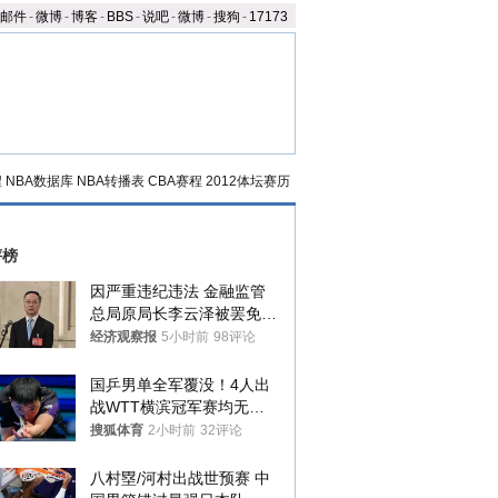
邮件
-
微博
-
博客
-
BBS
-
说吧
-
微博
-
搜狗
-
17173
程
NBA数据库
NBA转播表
CBA赛程
2012体坛赛历
评榜
因严重违纪违法 金融监管
总局原局长李云泽被罢免全
国人大代表
经济观察报
5小时前
98评论
国乒男单全军覆没！4人出
战WTT横滨冠军赛均无缘
八强
搜狐体育
2小时前
32评论
八村塁/河村出战世预赛 中