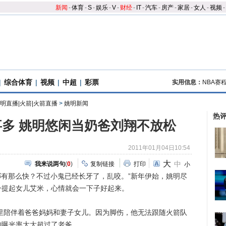
新闻
-
体育
-
S
-
娱乐
-
V
-
财经
-
IT
-
汽车
-
房产
-
家居
-
女人
-
视频
-
|
综合体育
|
视频
|
中超
|
彩票
实用信息：
NBA赛
姚明直播|火箭|火箭直播
>
姚明新闻
热
多 姚明悠闲当奶爸刘翔不放松
2011年01月04日10:54
大
中
我来说两句
(
0
)
复制链接
打印
小
有那么快？不过小鬼已经长牙了，乱咬。”新年伊始，姚明尽
一提起女儿艾米，心情就会一下子好起来。
里陪伴着爸爸妈妈和妻子女儿。因为脚伤，他无法跟随火箭队
的曝光率大大超过了老爸。