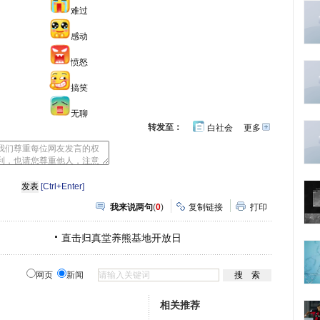
难过
感动
愤怒
搞笑
无聊
转发至：
白社会
更多
开
心
人
网
人
豆
网
瓣
爱
分
[Ctrl+Enter]
享
我来说两句
(
0
)
复制链接
打印
直击归真堂养熊基地开放日
网页
新闻
相关推荐