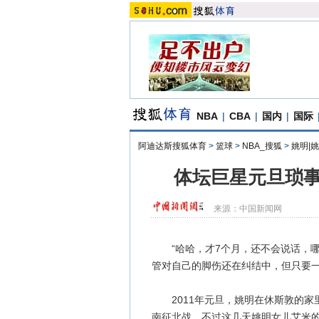
NBA
|
CBA
|
国内
|
国际
阿迪达斯搜狐体育
>
篮球
>
NBA_搜狐
>
姚明|
体坛巨星元旦琐事
来源：
中国新闻网
“哈哈，才7个月，还不会说话，哪
管对自己的脚伤还在纠结中，但只要
2011年元旦，姚明在休斯敦的家
南征北战，不过这几天姚明女儿艾米