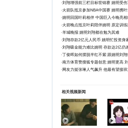
·
刘翔增强前三栏目标世锦赛 姚明受伤
·
火箭队抵京参加NBA中国赛 姚明携
·
姚明回国叶莉相伴 中国巨入今晚亮相
·
火箭晚点抵京叶莉陪伴姚明 原定训练
·
羊城晚报:姚明刘翔都在勉为其难
·
刘翔存款2亿元人民币 姚明忙投资身
·
刘翔吸金能力难比姚明 存款达2亿仍
·
丁俊晖如何摆脱半红不紫:跟姚明刘翔
·
南方体育赞搜狐专题创意:姚明更高 
·
网友力挺张琳人气飙升 他最有望接班
相关视频新闻