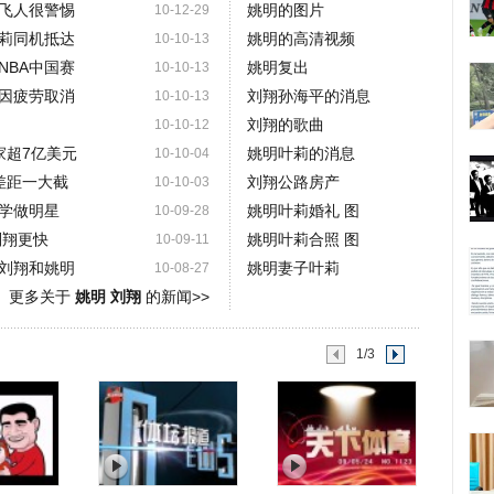
飞人很警惕
姚明的图片
10-12-29
叶莉同机抵达
姚明的高清视频
10-10-13
NBA中国赛
姚明复出
10-10-13
因疲劳取消
刘翔孙海平的消息
10-10-13
刘翔的歌曲
10-10-12
家超7亿美元
姚明叶莉的消息
10-10-04
差距一大截
刘翔公路房产
10-10-03
学做明星
姚明叶莉婚礼 图
10-09-28
刘翔更快
姚明叶莉合照 图
10-09-11
刘翔和姚明
姚明妻子叶莉
10-08-27
更多关于
姚明 刘翔
的新闻>>
1/3