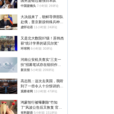
国男篮错过最强日本队
中国篮镜头
7小时前
26评论
大决战来了，朝鲜导弹部队
赴俄，普京新设特殊兵种，
76岁老将扛旗
虚怀论语
11小时前
24评论
又是北大数院07级！苏炜杰
获“统计学界的诺贝尔奖”
环球网
6小时前
30评论
河南公安机关查实“三支一
扶”招募笔试存在组织作弊
犯罪行为
新京报
5小时前
209评论
高志凯：这次去美国，我听
到了一些令人十分惊讶的消
息
观察者网
12小时前
47评论
鸿蒙智行被曝删除“竹知
了”风波公告后又恢复 官媒
曾力挺：劝华为要大度的，
有料新语
5小时前
151评论