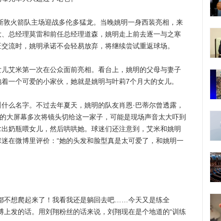
斯敦火箭队主场迎战多伦多猛龙。当晚姚明一身西装亮相，来
大、总经理莫雷和前任总经理道森，姚明走上前去逐一与之寒
朱旺交流时，姚明承诺不会轻易放弃，将继续尝试重返球场。
艾米第一次在公众面前亮相。看台上，姚明的父母与妻子
抱着一个可爱的小家伙，她就是姚明与叶莉7个月大的女儿。
么名字。不过去年夏天，姚明的队友肖恩·巴蒂尔曾透露，
球馆的大屏幕多次将镜头切给这一家子，可能是现场声音太大吓到
拿出奶瓶喂女儿，然后哄哄她。球迷们还注意到，艾米和姚明
迷在微博里评价：“她的头发和脸型真是太可爱了，和姚明一
不想爬起来了！我看我还是躺回去吧……今天又是练全
博上发的话。用刘翔粉丝的话来说，刘翔现在是个地道的“训练