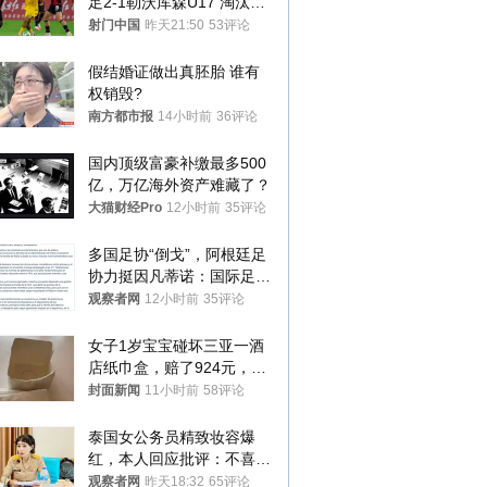
足2-1勒沃库森U17 淘汰赛
将战河床
射门中国
昨天21:50
53评论
假结婚证做出真胚胎 谁有
权销毁?
南方都市报
14小时前
36评论
国内顶级富豪补缴最多500
亿，万亿海外资产难藏了？
大猫财经Pro
12小时前
35评论
多国足协“倒戈”，阿根廷足
协力挺因凡蒂诺：国际足联
今后应继续在其领导下前行
观察者网
12小时前
35评论
女子1岁宝宝碰坏三亚一酒
店纸巾盒，赔了924元，发
帖吐槽后酒店退还一半的
封面新闻
11小时前
58评论
钱，当地市监局回应
泰国女公务员精致妆容爆
红，本人回应批评：不喜欢
就别看
观察者网
昨天18:32
65评论