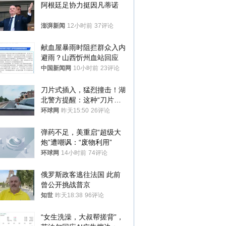
阿根廷足协力挺因凡蒂诺
澎湃新闻
12小时前
37评论
献血屋暴雨时阻拦群众入内
避雨？山西忻州血站回应
中国新闻网
10小时前
23评论
刀片式插入，猛烈撞击！湖
北警方提醒：这种“刀片超
车”，太危险了
环球网
昨天15:50
26评论
弹药不足，美重启“超级大
炮”遭嘲讽：“废物利用”
环球网
14小时前
74评论
俄罗斯政客逃往法国 此前
曾公开挑战普京
知世
昨天18:38
96评论
“女生洗澡，大叔帮搓背”，