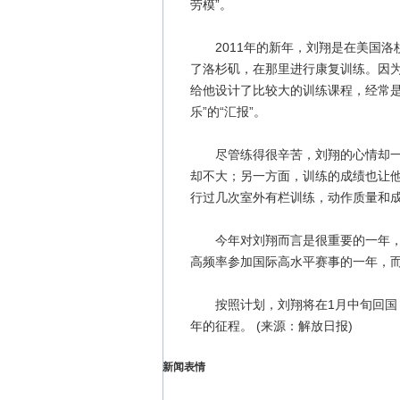
劳模”。
2011年的新年，刘翔是在美国洛
了洛杉矶，在那里进行康复训练。因为
给他设计了比较大的训练课程，经常是
乐”的“汇报”。
尽管练得很辛苦，刘翔的心情却一天
却不大；另一方面，训练的成绩也让
行过几次室外有栏训练，动作质量和
今年对刘翔而言是很重要的一年，因
高频率参加国际高水平赛事的一年，
按照计划，刘翔将在1月中旬回国，2
年的征程。 (来源：解放日报)
新闻表情