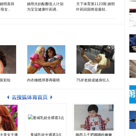
姚明喜得
姚明夫妇酝酿造人计划
天下体育第1123期 姚明
母女..
为宝宝健康叶莉调..
叶莉回国将迎最轻..
装彩绘
内衣橄榄球赛再吸睛
75岁老妪成健身狂人
大美女主播
曼城乳娃全裸遮3点
梅西儿子肥嘟嘟粉嫩嫩