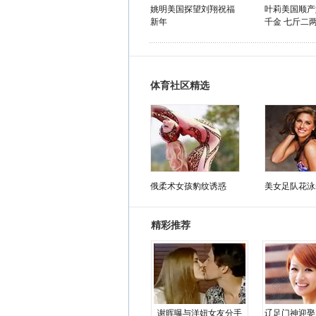
姚明美国探望刘翔祝福
叶莉美国顺产
新年
千金 七斤二两
体育社区精选
俄柔术女孩豹纹诱惑
美女足队花泳
精彩推荐
谢晖曝与洋妞女友分手
辽足门神迎娶