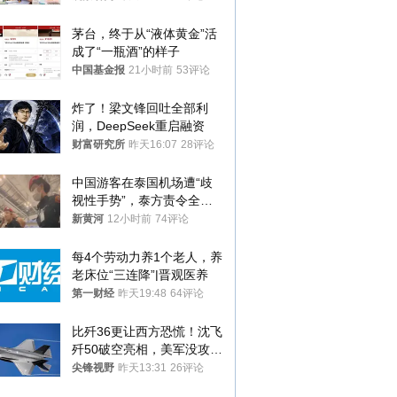
茅台，终于从“液体黄金”活
成了“一瓶酒”的样子
中国基金报
21小时前
53评论
炸了！梁文锋回吐全部利
润，DeepSeek重启融资
财富研究所
昨天16:07
28评论
中国游客在泰国机场遭“歧
视性手势”，泰方责令全面
调查，对责任人采取最严厉
新黄河
12小时前
74评论
处分
每4个劳动力养1个老人，养
老床位“三连降”|晋观医养
第一财经
昨天19:48
64评论
比歼36更让西方恐慌！沈飞
歼50破空亮相，美军没攻克
的技术被拿下
尖锋视野
昨天13:31
26评论