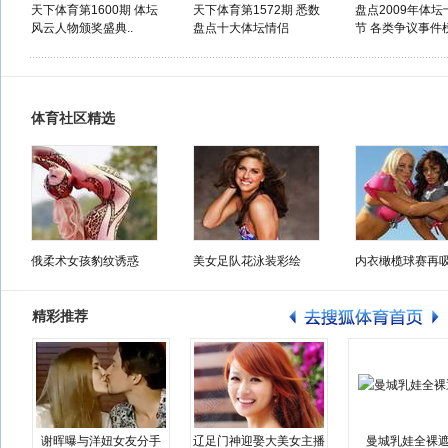
天下体育第1600期 体坛
天下体育第1572期 悉数
盘点2009年体坛
风云人物颁奖盛典..
盘点十大体坛情侣
节 各类争议事件榜
体育社区精选
俄柔术女孩豹纹诱惑
美女足队花泳装彩绘
内衣橄榄球赛再
精彩推荐
谢晖曝与洋妞女友分手
辽足门神迎娶大美女主播
曼城乳娃全裸遮