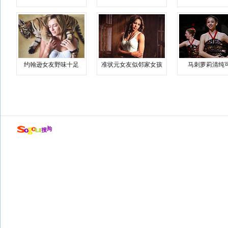
约翰逊女友野味十足
准状元女友似邻家女孩
马刺萝莉清纯