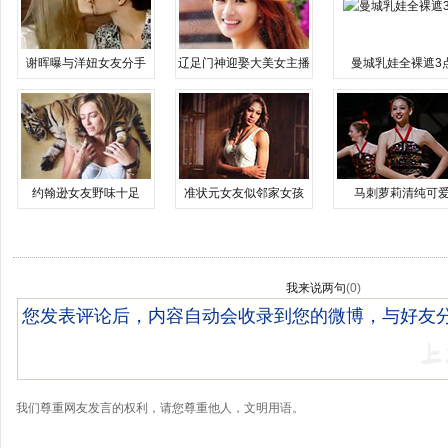
谢晖曝与洋妞女友分手
辽足门神迎娶大美女主播
曼城乳娃全裸遮3
约翰逊女友野味十足
准状元女友似邻家女孩
马刺萝莉清纯可
我来说两句
(
0
)
我们尊重网友发言的权利，请您尊重他人，文明用语。