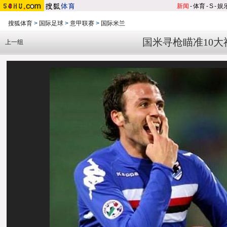
新闻
-
体育
-
S
-
娱
搜狐体育
>
国际足球
>
意甲联赛
>
国际米兰
国米寻枪瞄准10大
上一组