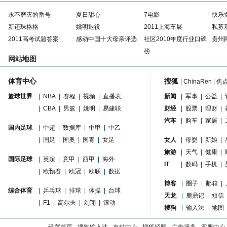
永不磨灭的番号
夏日甜心
7电影
快乐
新还珠格格
姚明退役
2011上海车展
私募
2011高考试题答案
感动中国十大母亲评选
社区2010年度行业口碑
贵州
榜
网站地图
体育中心
搜狐
|
ChinaRen
|
焦
篮球世界
|
NBA
|
赛程
|
视频
|
直播表
新闻
|
军事
|
公益
|
|
CBA
|
男篮
|
姚明
|
易建联
财经
|
股票
|
理财
|
汽车
|
购车
|
家居
|
国内足球
|
中超
|
数据库
|
中甲
|
中乙
|
国足
|
国奥
|
国青
|
女足
女人
|
母婴
|
新娘
|
旅游
|
天气
|
健康
|
国际足球
|
英超
|
意甲
|
西甲
|
海外
IT
|
数码
|
手机
|
|
欧预赛
|
欧冠
|
欧联
|
数据
博客
|
圈子
|
邮箱
|
综合体育
|
乒乓球
|
排球
|
体操
|
台球
天龙
|
鹿鼎记
|
短信
|
F1
|
高尔夫
|
刘翔
|
滚动
搜狗
|
输入法
|
地图