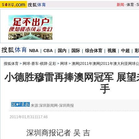
新闻
-
体育
-
S
NBA
|
CBA
|
国内
|
国际
|
综合体育
|
视频
|
中超
|
彩
搜狐体育
>
网球-赛车-棋牌-足彩
>
网球
>
澳网|2011年澳网|2011年澳大利亚网球
小德胜穆雷再捧澳网冠军 展望
手
来源:
深圳新闻网-深圳商报
2011年01月31日17:46
深圳商报记者 吴 吉