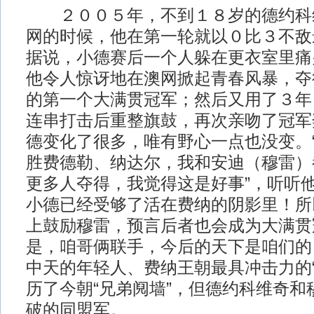
２００５年，不到１８岁的德约科
网的时候，他在第一轮就以０比３不敌
据说，小德赛后一个人躲在更衣室里痛
他令人惊讶地在澳网掀起青春风暴，夺
的第一个大满贯冠军；然后又用了３年
连串打击后重整旗鼓，再次亲吻了冠军
德变化了很多，唯有野心一点也没变。
胜费德勒、纳达尔，我和安迪（穆雷）
更多人夺得，我觉得这是好事”，听听
小德已经受够了活在费纳的阴影里！所
上鼓励穆雷，预言后者也会成为大满贯
是，咱哥俩联手，今后的天下是咱们的
中天的年轻人、费纳王朝最具冲击力的“
历了今朝“兄弟阋墙”，但德约科维奇和
破的同盟军。