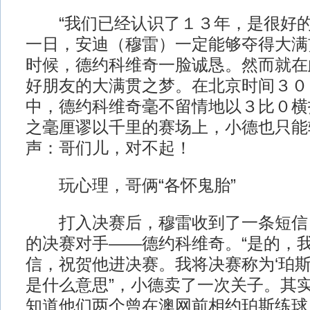
“我们已经认识了１３年，是很好的
一日，安迪（穆雷）一定能够夺得大满
时候，德约科维奇一脸诚恳。然而就在
好朋友的大满贯之梦。在北京时间３０
中，德约科维奇毫不留情地以３比０横
之毫厘谬以千里的赛场上，小德也只能
声：哥们儿，对不起！
玩心理，哥俩“各怀鬼胎”
打入决赛后，穆雷收到了一条短信
的决赛对手——德约科维奇。“是的，
信，祝贺他进决赛。我将决赛称为‘珀斯
是什么意思”，小德卖了一次关子。其
知道他们两个曾在澳网前相约珀斯练球