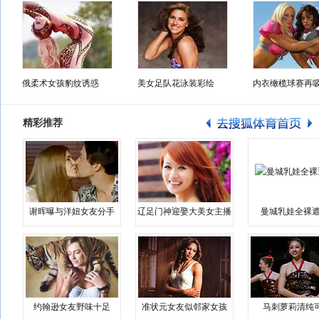
俄柔术女孩豹纹诱惑
美女足队花泳装彩绘
内衣橄榄球赛再
精彩推荐
谢晖曝与洋妞女友分手
辽足门神迎娶大美女主播
曼城乳娃全裸遮
约翰逊女友野味十足
准状元女友似邻家女孩
马刺萝莉清纯