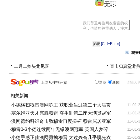
无聊
[Ctrl+Enter]
我来
二月二抬头龙见喜
直击归真堂养
上网从搜狗开始
网页
新闻
相关新闻
·
小德横扫穆雷澳网称王 获职业生涯第二个大满贯
11-01-
·
塞尔维亚天才完胜穆雷 夺生涯第二座大满贯冠军
11-01-
·
澳网德约科维奇击败穆雷再度捧杯 穆雷屈居亚军
11-01-
·
穆雷0-3小德连续两年无缘澳网冠军 英国人梦碎
11-01-
·
小德手感正佳澳网勇擒穆雷 太过兴奋几乎脱光衣
11-01-