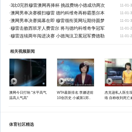
·
3比0完胜穆雷澳网再捧杯 挑战费纳小德成功两次
11-01-
·
澳网男单决赛横扫穆雷 德约科维奇再称霸墨尔本
11-01-
·
澳网男单决赛揭幕在即 穆雷领衔英网坛期待圆梦
11-01-
·
穆雷击败西班牙人费雷尔 将与德约科维奇争冠军
11-01-
·
穆雷连续两年闯进决赛 小德淘汰卫冕冠军费德勒
11-01-
相关视频新闻
澳网今日打响 "水平高气
WTA最新排名:李娜进前
杰克逊私人医生
温高人气高"
10创历史 小威第1郑..
络 自称收到死亡
体育社区精选