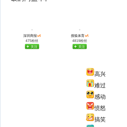
深圳商报
搜狐体育
475粉丝
4819粉丝
关注
关注
高兴
难过
感动
愤怒
搞笑